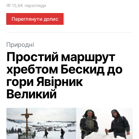
15,6K перегляди
Переглянути допис
Природні
Простий маршрут
хребтом Бескид до
гори Явірник
Великий