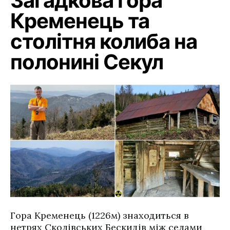
Загадкова гора
Кременець та
столітня колиба на
полонині Секул
Гора Кременець (1226м) знаходиться в
нетрях Сколівських Бескидів між селами