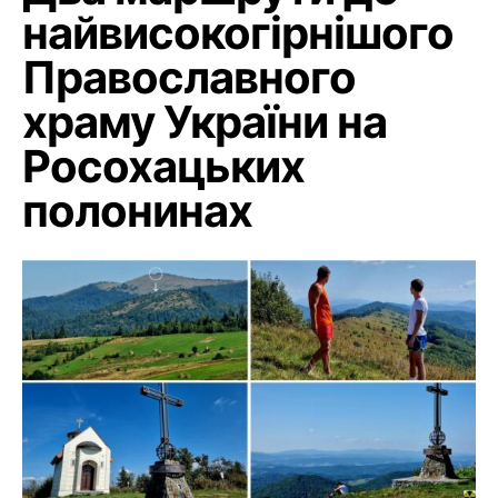
найвисокогірнішого
Православного
храму України на
Росохацьких
полонинах