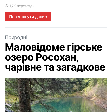
1,7K перегляди
Переглянути допис
Природні
Маловідоме гірське
озеро Росохан,
чарівне та загадкове