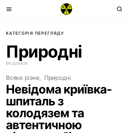
КАТЕГОРІЯ ПЕРЕГЛЯДУ
Природні
66 дописів
Всяке різне
Природні
Невідома криївка-
шпиталь з
колодязем та
автентичною