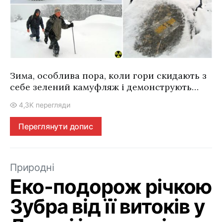
Зима, особлива пора, коли гори скидають з
себе зелений камуфляж і демонструють…
4,3K перегляди
Переглянути допис
Природні
Еко-подорож річкою
Зубра від її витоків у