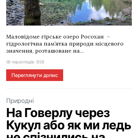
Маловідоме гірське озеро Росохан –
гiдрологiчна пам’ятка природи мiсцевого
значення, розташоване на…
переглядів: 858
Переглянути допис
Природні
На Говерлу через
Кукул або як ми ледь
не спізнились на