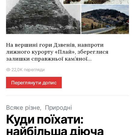
На вершині гори Дзвенів, навпроти
лижного курорту «Плай», збереглися
залишки справжньої кам’яної…
22,0K перегляди
Переглянути допис
Всяке різне
Природні
Куди поїхати:
найбільша діюча