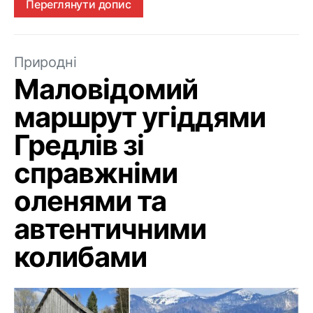
Переглянути допис
Природні
Маловідомий
маршрут угіддями
Гредлів зі
справжніми
оленями та
автентичними
колибами