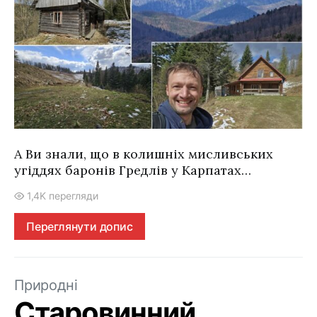
А Ви знали, що в колишніх мисливських
угіддях баронів Гредлів у Карпатах…
1,4K перегляди
Переглянути допис
Природні
Старовинний