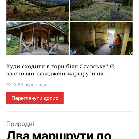
Куди сходити в гори біля Славське? Є,
звісно що, заїжджені маршрути на…
13,6K перегляди
Переглянути допис
Природні
Два маршрути до