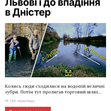
Львові і до впадіння
в Дністер
Колись сюди сходилися на водопій величні
зубри. Потім тут пролягав торговий шлях…
7,6K перегляди