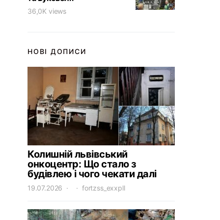
36,0K views
НОВІ ДОПИСИ
Колишній львівський
онкоцентр: Що стало з
будівлею і чого чекати далі
19.07.2026
fortzss_exxpll