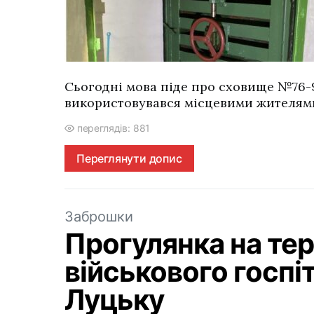
Сьогодні мова піде про сховище №76-9
використовувався місцевими жителям
переглядів: 881
Переглянути допис
Заброшки
Прогулянка на те
військового госпі
Луцьку