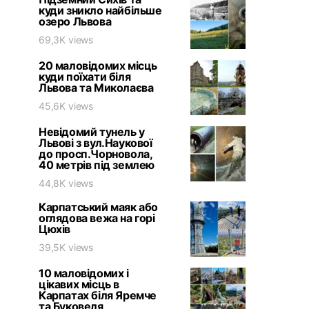
куди зникло найбільше
озеро Львова
69,3K views
20 маловідомих місць
куди поїхати біля
Львова та Миколаєва
45,6K views
Невідомий тунель у
Львові з вул.Наукової
до просп.Чорновола,
40 метрів під землею
44,8K views
Карпатський маяк або
оглядова вежа на горі
Цюхів
39,5K views
10 маловідомих і
цікавих місць в
Карпатах біля Яремче
та Буковеля