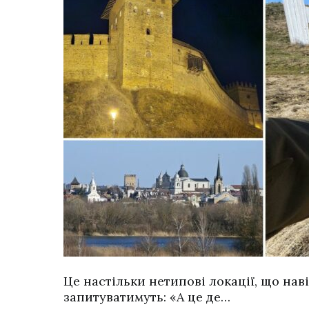
Це настільки нетипові локації, що нав
запитуватимуть: «А це де…