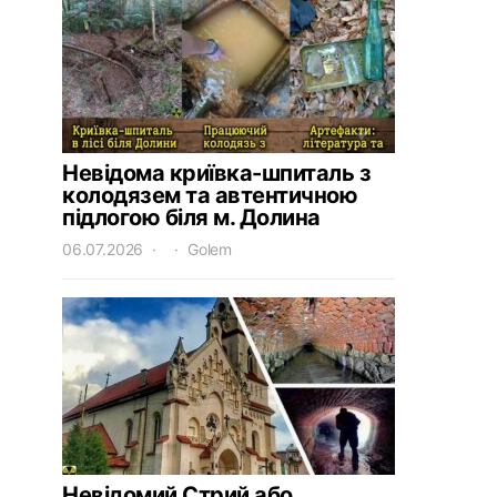
Невідома криївка-шпиталь з
колодязем та автентичною
підлогою біля м. Долина
06.07.2026
Golem
Невідомий Стрий або