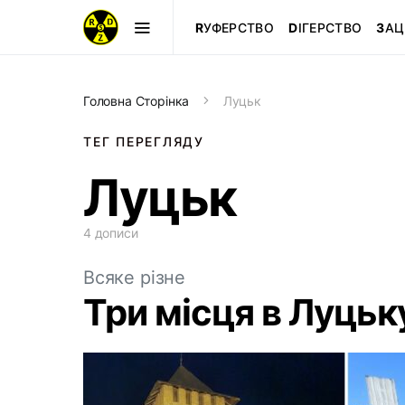
R
УФЕРСТВО
D
ІГЕРСТВО
З
АЦ
Головна Сторінка
Луцьк
ТЕГ ПЕРЕГЛЯДУ
Луцьк
4 дописи
Всяке різне
Три місця в Луцьку