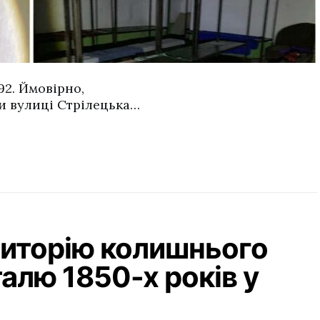
2. Ймовірно,
и вулиці Стрілецька…
риторію колишнього
талю 1850-х років у