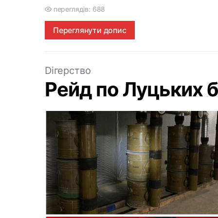
переглядів: 688
Переглянути допис
Dігерство
Рейд по Луцьких