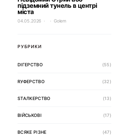
підземний тунель в центрі
міста
04.05.2026
Golem
РУБРИКИ
DІГЕРСТВО
(55)
RУФЕРСТВО
(32)
SТАЛКЕРСТВО
(13)
ВІЙСЬКОВІ
(17)
ВСЯКЕ РІЗНЕ
(47)