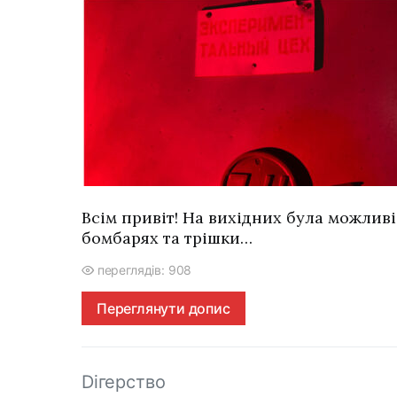
Всім привіт! На вихідних була можлив
бомбарях та трішки…
переглядів: 908
Переглянути допис
Dігерство