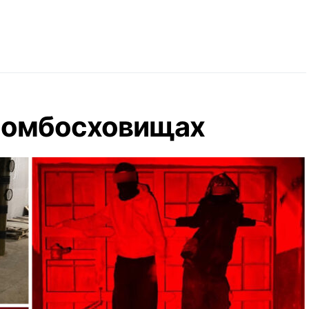
 бомбосховищах