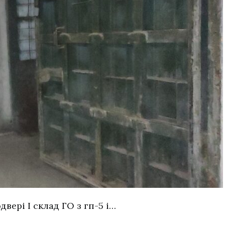
двері І склад ГО з гп-5 і…