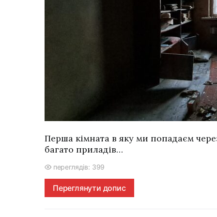
Перша кімната в яку ми попадаєм через
багато приладів…
переглядів: 399
Переглянути допис