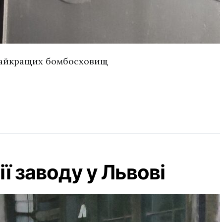
 найкращих бомбосховищ
ї заводу у Львові