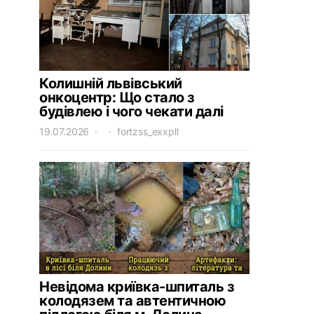
Колишній львівський
онкоцентр: Що стало з
будівлею і чого чекати далі
19.07.2026
fortzss_exxpll
Невідома криївка-шпиталь з
колодязем та автентичною