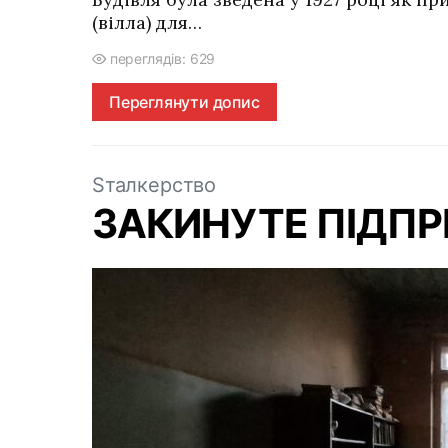
(вілла) для…
переглядів: 629
Переглянути допис
Sталкерство
ЗАКИНУТЕ ПІДПР