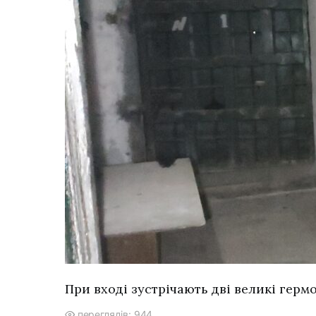
При вході зустрічають дві великі гермо
переглядів: 944