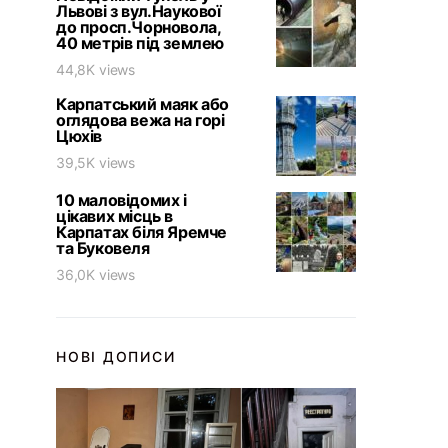
Львові з вул.Наукової
до просп.Чорновола,
40 метрів під землею
44,8K views
Карпатський маяк або
оглядова вежа на горі
Цюхів
39,5K views
10 маловідомих і
цікавих місць в
Карпатах біля Яремче
та Буковеля
36,0K views
НОВІ ДОПИСИ