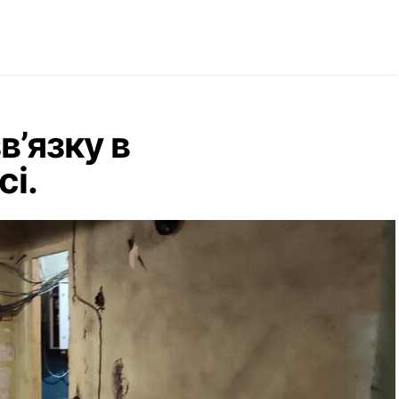
в’язку в
сі.