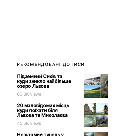
РЕКОМЕНДОВАНІ ДОПИСИ
Підземний Сихів та
куди зникло найбільше
озеро Львова
69,3K views
20 маловідомих місць
куди поїхати біля
Львова та Миколаєва
45,6K views
Невідомий тунель у