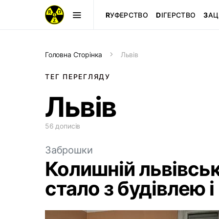
R
УФЕРСТВО
D
ІГЕРСТВО
З
АЦ
Головна Сторінка
Львів
ТЕГ ПЕРЕГЛЯДУ
Львів
56 дописів
Заброшки
Колишній львівсь
стало з будівлею і