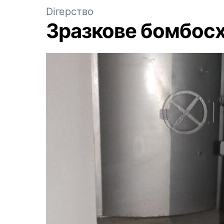
Dігерство
Зразкове бомбосх