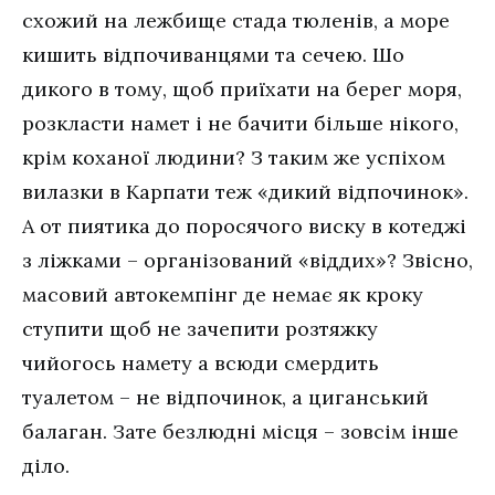
схожий на лежбище стада тюленів, а море
кишить відпочиванцями та сечею. Шо
дикого в тому, щоб приїхати на берег моря,
розкласти намет і не бачити більше нікого,
крім коханої людини? З таким же успіхом
вилазки в Карпати теж «дикий відпочинок».
А от пиятика до поросячого виску в котеджі
з ліжками – організований «віддих»? Звісно,
масовий автокемпінг де немає як кроку
ступити щоб не зачепити розтяжку
чийогось намету а всюди смердить
туалетом – не відпочинок, а циганський
балаган. Зате безлюдні місця – зовсім інше
діло.