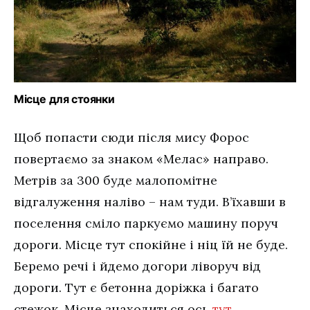
Місце для стоянки
Щоб попасти сюди після мису Форос
повертаємо за знаком «Мелас» направо.
Метрів за 300 буде малопомітне
відгалуження наліво – нам туди. В’їхавши в
поселення сміло паркуємо машину поруч
дороги. Місце тут спокійне і ніц їй не буде.
Беремо речі і йдемо догори ліворуч від
дороги. Тут є бетонна доріжка і багато
стежок. Місце знаходиться ось
тут
.