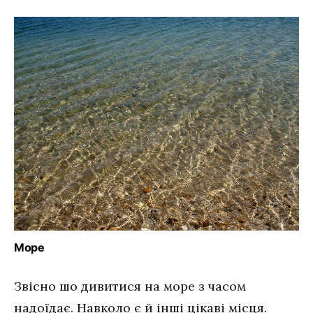
Море
Звісно шо дивитися на море з часом
надоїдає. Навколо є й інші цікаві місця.