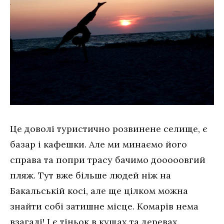
Це доволі туристично розвинене селище, є
базар і кафешки. Але ми минаємо його
справа та попри трасу бачимо дооооовгий
пляж. Тут вже більше людей ніж на
Бакальській косі, але ще цілком можна
знайти собі затишне місце. Комарів нема
взагалі! І є тіньок в кущах та деревах.