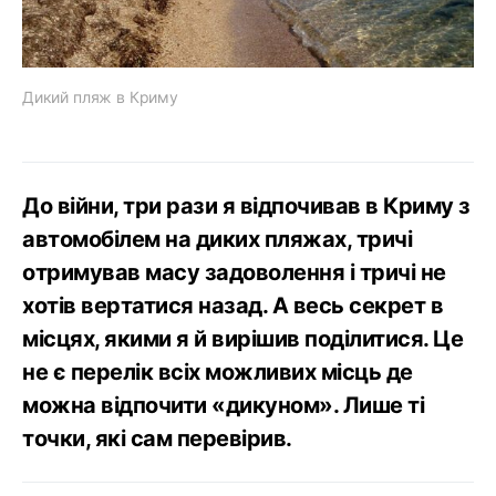
Дикий пляж в Криму
До війни, три рази я відпочивав в Криму з
автомобілем на диких пляжах, тричі
отримував масу задоволення і тричі не
хотів вертатися назад. А весь секрет в
місцях, якими я й вирішив поділитися. Це
не є перелік всіх можливих місць де
можна відпочити «дикуном». Лише ті
точки, які сам перевірив.