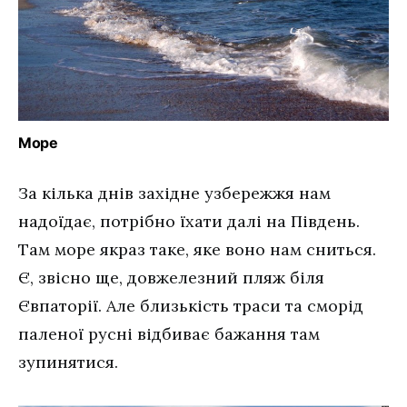
Море
За кілька днів західне узбережжя нам
надоїдає, потрібно їхати далі на Південь.
Там море якраз таке, яке воно нам сниться.
Є, звісно ще, довжелезний пляж біля
Євпаторії. Але близькість траси та сморід
паленої русні відбиває бажання там
зупинятися.