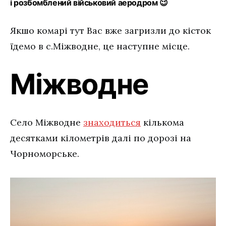
і розбомблений військовий аеродром 😉
Якшо комарі тут Вас вже загризли до кісток
їдемо в с.Міжводне, це наступне місце.
Міжводне
Село Міжводне
знаходиться
кількома
десятками кілометрів далі по дорозі на
Чорноморське.