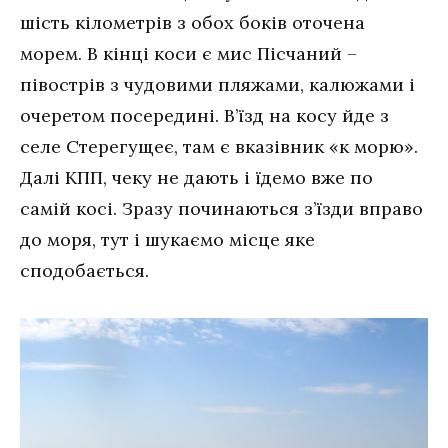
шість кілометрів з обох боків оточена
морем. В кінці коси є мис Пісчаний –
півострів з чудовими пляжами, калюжами і
очеретом посередині. В’їзд на косу йде з
селе Стерегущеє, там є вказівник «к морю».
Далі КПП, чеку не дають і їдемо вже по
самій косі. Зразу починаються з’їзди вправо
до моря, тут і шукаємо місце яке
сподобається.