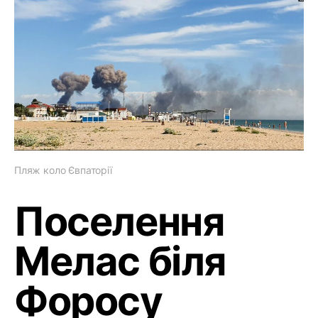
Пляж коло Євпаторії
Поселення
Мелас біля
Форосу