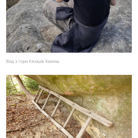
Вид з гори Кікошів Камінь