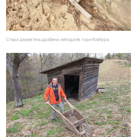
Стара дерев’яна драбина неподалік гори Ковбура