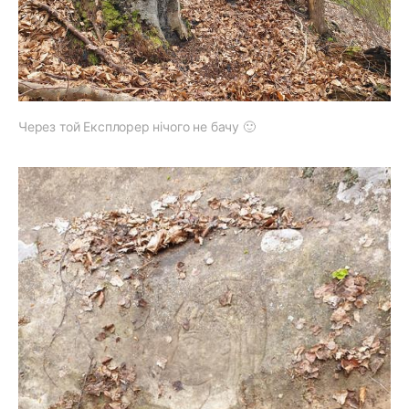
Через той Експлорер нічого не бачу 🙂