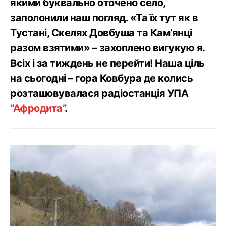
якими буквально оточено село,
заполонили наш погляд. «Та їх тут як в
Тустані, Скелях Довбуша та Кам’янці
разом взятими» – захоплено вигукую я.
Всіх і за тиждень не перейти! Наша ціль
на сьогодні – гора Ковбура де колись
розташовувалася радіостанція УПА
“Афродита”
.