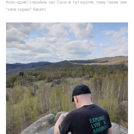
Коло однієї з крайніх хат. Село ж тут кругле, тому таких чия
“хата скраю” багато