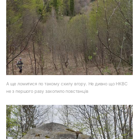
А ще ломитися по такому схилу вгору. Не дивно що НКВС
не з першого разу захопило повстанців