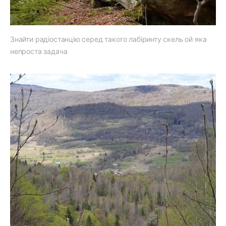
Знайти радіостанцію серед такого лабіринту скель ой яка
непроста задача