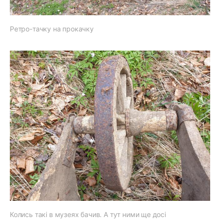
Ретро-тачку на прокачку
Колись такі в музеях бачив. А тут ними ще досі