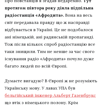
Про повстанців я згадав недаремно.
Тут
протягом півтора року діяла підпільна
радіостанція «Афродита».
Вона на весь
світ передавала правду що ж насправді
відбувається в Україні. Це не подобалося
ані німецькій, ані радянській пропаганді.
Тож після кількох спроб радіостанцію все
таки знищили. Тим не менше за час свого
існування радіо «Афродита» почуло дуже
багато людей по всій Європі.
Думаєте вигадую? В Європі ж не розуміють
Українську мову. У лавах УПА був
бельгійський інженер Альберт Газенбрукс
що втік з німецького полону. Крім