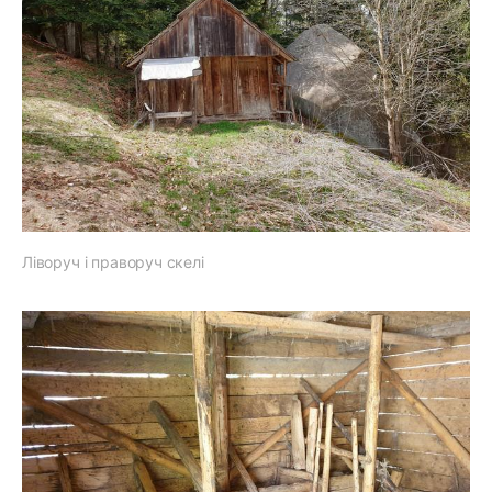
Ліворуч і праворуч скелі