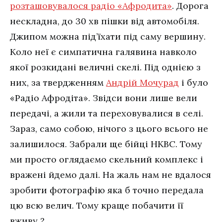
розташовувалося радіо «Афродита»
. Дорога
нескладна, до 30 хв пішки від автомобіля.
Джипом можна під’їхати під саму вершину.
Коло неї є симпатична галявина навколо
якої розкидані величні скелі. Під однією з
них, за твердженням
Андрій Мочурад
і було
«Радіо Афродіта». Звідси вони лише вели
передачі, а жили та переховувалися в селі.
Зараз, само собою, нічого з цього всього не
залишилося. Забрали ще бійці НКВС. Тому
ми просто оглядаємо скельний комплекс і
вражені йдемо далі. На жаль нам не вдалося
зробити фотографію яка б точно передала
цю всю велич. Тому краще побачити її
вживу ?