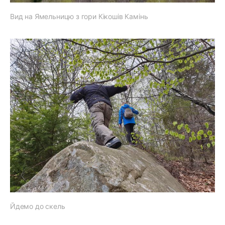
Вид на Ямельницю з гори Кікошів Камінь
Йдемо до скель