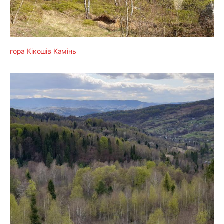
гора Кікошів Камінь