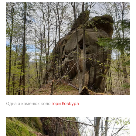
Одна з каменюк коло
гори Ковбура