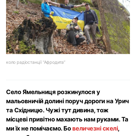
коло радіостанції “Афродита”
Село Ямельниця розкинулося у
мальовничій долині поруч дороги на Урич
та Східницю. Чужі тут дивина, тож
місцеві привітно махають нам руками. Та
ми їх не помічаємо. Бо
величезні скелі
,