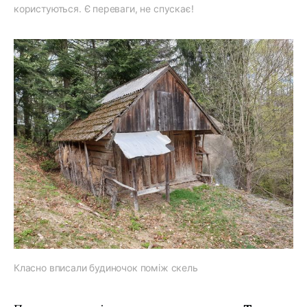
користуються. Є переваги, не спускає!
Класно вписали будиночок поміж скель