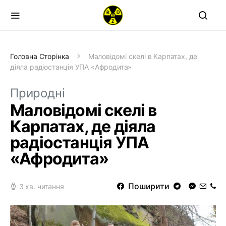
Головна Сторінка
Маловідомі скелі в Карпатах, де
діяла радіостанція УПА «Афродита»
Природні
Маловідомі скелі в
Карпатах, де діяла
радіостанція УПА
«Афродита»
Поширити
3 хв. читання