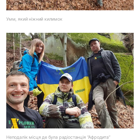
Умм, який ніжний килимок
Неподалік місця де була радіостанція “Афродита”