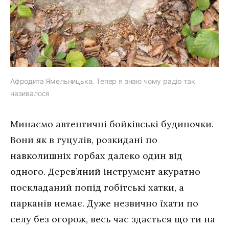
Афродита Ямельницька. Тепер я знаю чому радіо так
називалося
Минаємо автентичні бойківські будиночки.
Вони як в гуцулів, розкидані по
навколишніх горбах далеко один від
одного. Дерев’яний інструмент акуратно
поскладаний попід гобітські хатки, а
парканів немає. Дуже незвично їхати по
селу без огорож, весь час здається що ти на