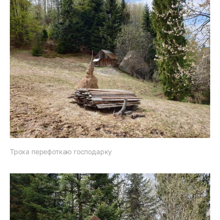
Троха перефоткаю господарку