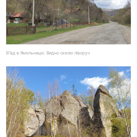
В’їзд в Ямельницю. Видно скелю ліворуч