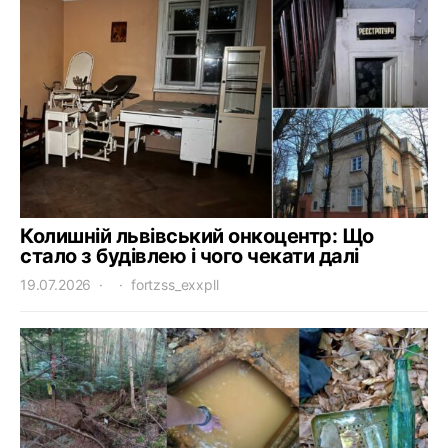
Колишній львівський онкоцентр: Що
стало з будівлею і чого чекати далі
19.07.2026
fortzss_exxpll