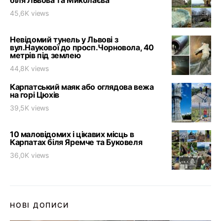
біля Львова та Миколаєва
45,6K views
Невідомий тунель у Львові з
вул.Наукової до просп.Чорновола, 40
метрів під землею
44,8K views
Карпатський маяк або оглядова вежа
на горі Цюхів
39,5K views
10 маловідомих і цікавих місць в
Карпатах біля Яремче та Буковеля
36,0K views
НОВІ ДОПИСИ