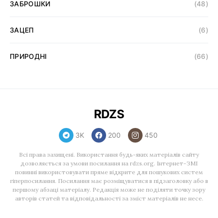
ЗАБРОШКИ
(48)
ЗАЦЕП
(6)
ПРИРОДНІ
(66)
RDZS
3K
200
450
Всі права захищені. Використання будь-яких матеріалів сайту
дозволяється за умови посилання на rdzs.org. Інтернет-ЗМІ
повинні використовувати пряме відкрите для пошукових систем
гіперпосилання. Посилання має розміщуватися в підзаголовку або в
першому абзаці матеріалу. Редакція може не поділяти точку зору
авторів статей та відповідальності за зміст матеріалів не несе.