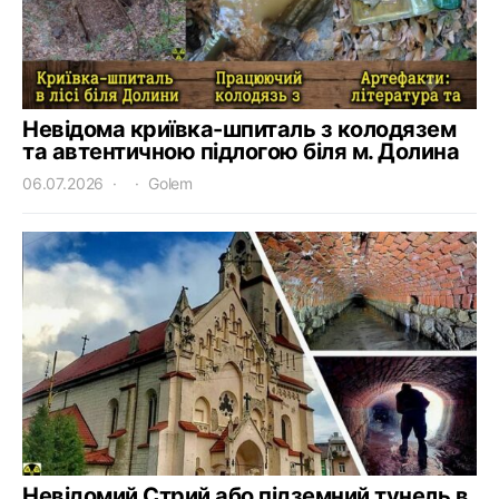
Невідома криївка-шпиталь з колодязем
та автентичною підлогою біля м. Долина
06.07.2026
Golem
Невідомий Стрий або підземний тунель в