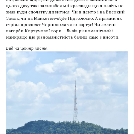
цього даху такі залипабельні краєвиди що я навіть не
знав куди спочатку дивитися. Чи в центр і на Високий
Замок, чи на Манхетен-style Підголоско. А прямий як
стріла проспект Чорновола чого вартує! Чи зелені
пагорби Кортумової гори… Львів різноманітний і
найкраще цю різноманістність бачиш саме з висоти.
Вид на центр міста