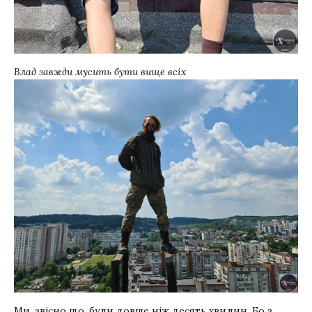
Влад завжди мусить бути вище всіх
Ми, звісно що, були довше ніж десять хвилин. Бо з