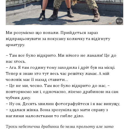
Ми розуміємо що попали. Прийдеться зараз
відпрацьовувати за покусану колючку та відігнуту
арматуру.
– Там все було відкрито. Ми нічого не ламали! Це до
нас хтось.
– Ага. Я там годину тому заходила і дріт був на місці.
Тепер я знаю хто тут весь час решітку ламає. А мій
чоловік має її назад ставити…
– Це не ми, чесно. Там все було відкрито до нас, –
повторюємо ми і, одночасно, ліземо драбиною на сам
чубчик даху.
– Ну ок. Десять хвилин фотографуйтеся і я вас випущу,
– здалася жінка. Вона зрозуміла що мати справу з
наглими малолєтками то гибле діло.
Трохи небезпечна драбинка бо нема прольоту але зато