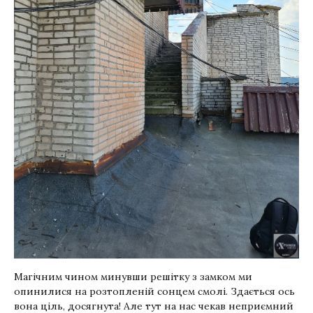
Магічним чином минувши решітку з замком ми
опинилися на розтопленій сонцем смолі. Здається ось
вона ціль, досягнута! Але тут на нас чекав неприємний