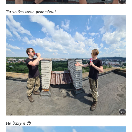
Ти чо без мене рево п’єш?
На даху я 🙂