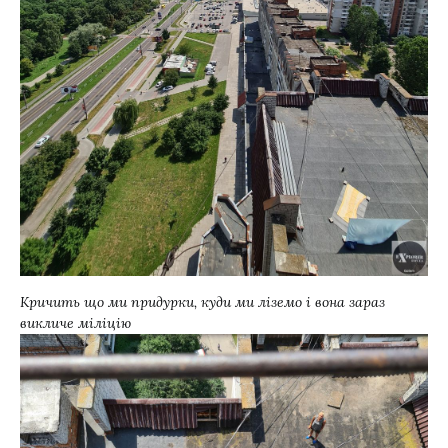
Кричить що ми придурки, куди ми ліземо і вона зараз
викличе міліцію