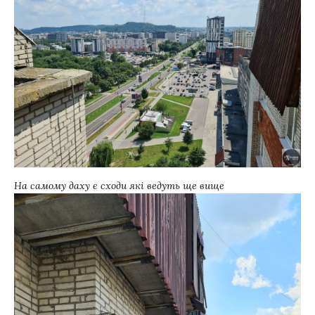
На самому даху є сходи які ведуть ще вище