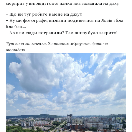
сюрприз у вигляді голої жінки яка засмагала на даху.
– Що ви тут робите в мене на даху?!
– Ну ми фотографи, вилізли подивитися на Львів і бла
бла бла….
– А як ви сюди потрапили? Там внизу було закрито!
Тут вона засмагала. З етичних міркувань фото не
викладаю