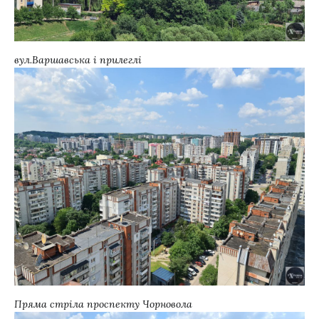
вул.Варшавська і прилеглі
Пряма стріла проспекту Чорновола