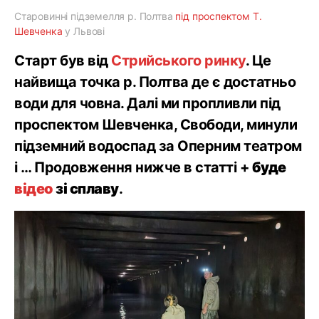
Старовинні підземелля р. Полтва
під проспектом Т.
Шевченка
у Львові
Старт був від
Стрийського ринку
. Це
найвища точка р. Полтва де є достатньо
води для човна. Далі ми пропливли під
проспектом Шевченка, Свободи, минули
підземний водоспад за Оперним театром
і … Продовження нижче в статті +
буде
відео
зі сплаву
.