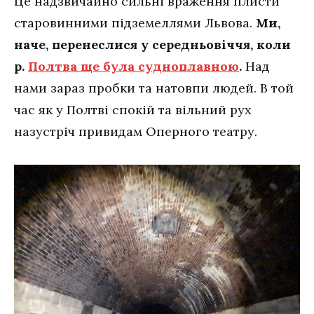
Це надзвичайно сильні враження плисти
старовинними підземеллями Львова.
Ми,
наче, перенеслися у середньовіччя, коли
р.
Полтва ще була судноплавною
.
Над
нами зараз пробки та натовпи людей. В той
час як у Полтві спокій та вільний рух
назустріч привидам Оперного театру.