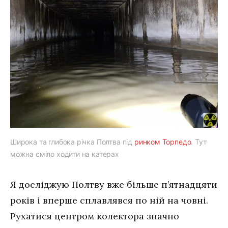
Широка та глибока річка Полтва під
ринком Торпедо
. Тут
можна сміло ходити на катерах
Я досліджую Полтву вже більше п’ятнадцяти
років і вперше сплавлявся по ній на човні.
Рухатися центром колектора значно