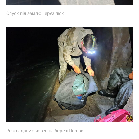
Спуск під землю через люк
Розкладаємо човен на березі Полтви