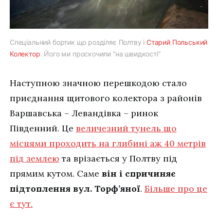
Спеціальний бортик що розділяє Полтву і
Старий Польський
Колектор
. Його ми проскочили “на швидкості”
Наступною значною перешкодою стало
приєднання щитового колектора з районів
Варшавська – Левандівка – ринок
Південний. Це
величезний тунель що
місцями проходить на глибині аж 40 метрів
під землею
та врізається у Полтву під
прямим кутом. Саме
він і спричиняє
підтоплення вул. Торф’яної
.
Більше про це
є тут.