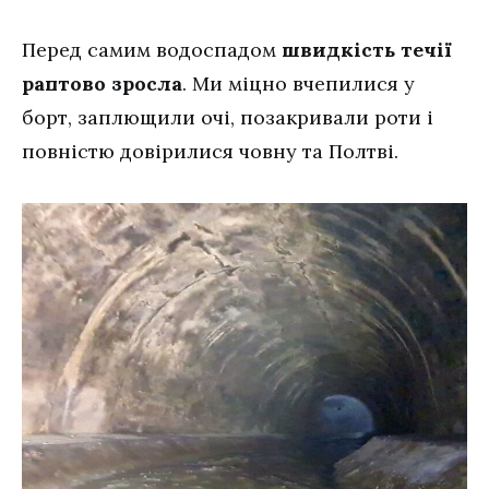
Перед самим водоспадом
швидкість течії
раптово зросла
. Ми міцно вчепилися у
борт, заплющили очі, позакривали роти і
повністю довірилися човну та Полтві.