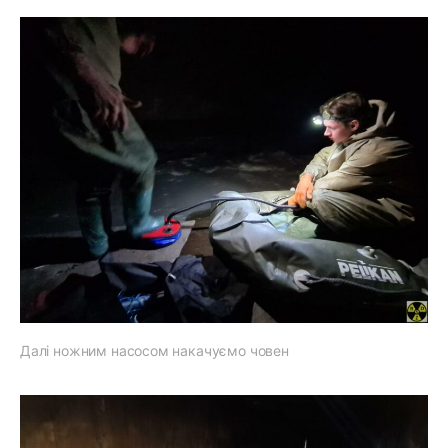
Далі ножним насосом накачуємо човен