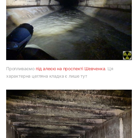
Пропливаємо
під алеєю на проспекті Шевченка
. Ця
характерна цегляна кладка є лише тут