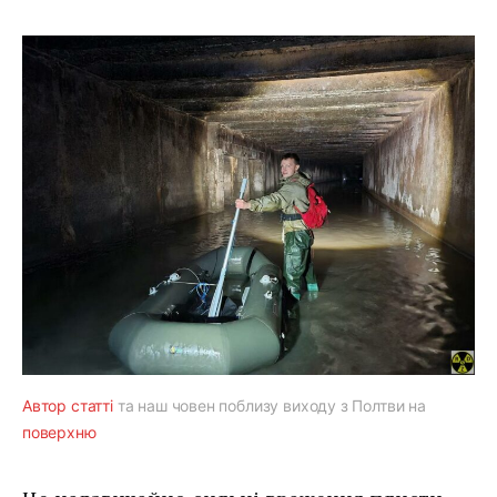
Автор статті
та наш човен поблизу виходу з Полтви на
поверхню