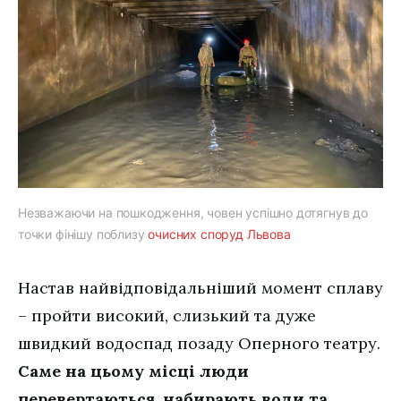
Незважаючи на пошкодження, човен успішно дотягнув до
точки фінішу поблизу
очисних споруд Львова
Настав найвідповідальніший момент сплаву
– пройти високий, слизький та дуже
швидкий водоспад позаду Оперного театру.
Саме на цьому місці люди
перевертаються, набирають води та