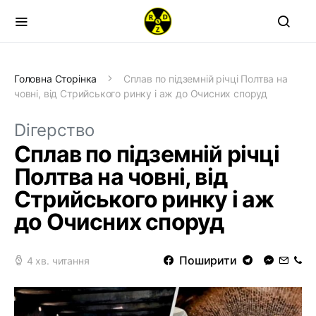
Головна Сторінка
Сплав по підземній річці Полтва на
човні, від Стрийського ринку і аж до Очисних споруд
Dігерство
Сплав по підземній річці
Полтва на човні, від
Стрийського ринку і аж
до Очисних споруд
Поширити
4 хв. читання