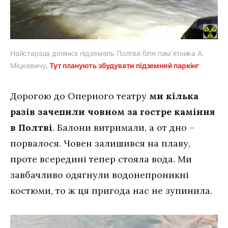
Найстаріша ділянка підземель Полтви біля пам’ятника А.
Міцкевичу
.
Тут планують збудувати підземний паркінг
Дорогою до Оперного театру
ми кілька
разів зачепили човном за гостре каміння
в Полтві
. Балони витримали, а от дно –
порвалося. Човен залишився на плаву,
проте всередині тепер стояла вода. Ми
завбачливо одягнули водонепроникні
костюми, то ж ця пригода нас не зупинила.