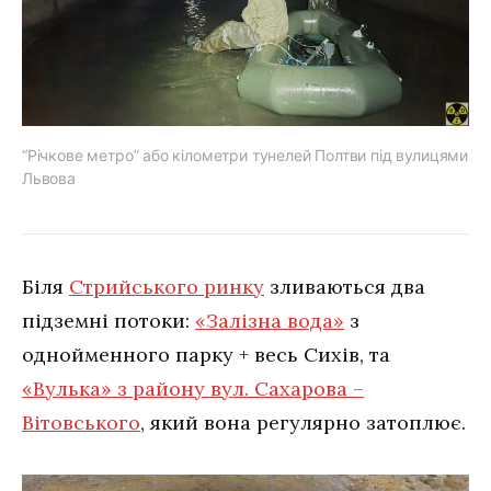
“Річкове метро” або кілометри тунелей Полтви під вулицями
Львова
Біля
Стрийського ринку
зливаються два
підземні потоки:
«Залізна вода»
з
однойменного парку + весь Сихів, та
«Вулька» з району вул. Сахарова –
Вітовського
, який вона регулярно затоплює.