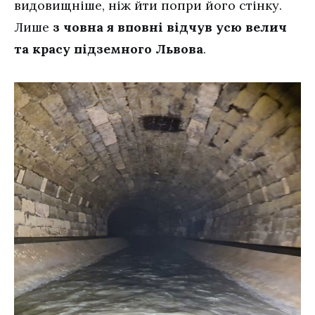
видовищніше, ніж йти попри його стінку.
Лише
з човна я вповні відчув усю велич
та красу підземного Львова
.