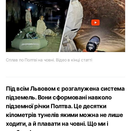
Сплав по Полтві на човні. Відео в кінці статті
Під всім Львовом є розгалужена система
підземель. Вони сформовані навколо
підземної річки Полтва. Це десятки
кілометрів тунелів якими можна не лише
ходити, а й плавати на човні. Що ми і