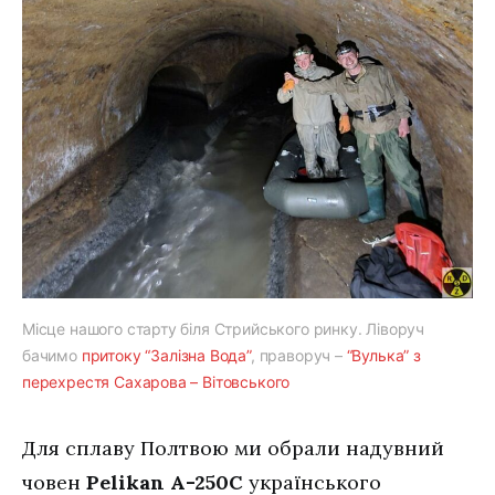
Місце нашого старту біля Стрийського ринку. Ліворуч
бачимо
притоку “Залізна Вода”
, праворуч –
“Вулька” з
перехрестя Сахарова – Вітовського
Для сплаву Полтвою ми обрали надувний
човен
Pelikan А-250C
українського