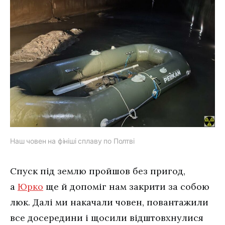
Наш човен на фініші сплаву по Полтві
Спуск під землю пройшов без пригод,
а
Юрко
ще й допоміг нам закрити за собою
люк. Далі ми накачали човен, повантажили
все досередини і щосили відштовхнулися