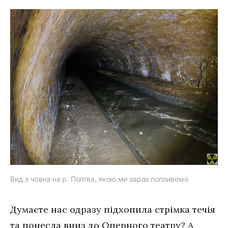
Вид з човна на р. Полтва, якою ми зараз попливемо
Думаєте нас одразу підхопила стрімка течія
та понесла вниз до Оперного театру? А