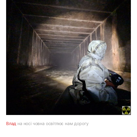
Влад
на носі човна освітлює нам дорогу