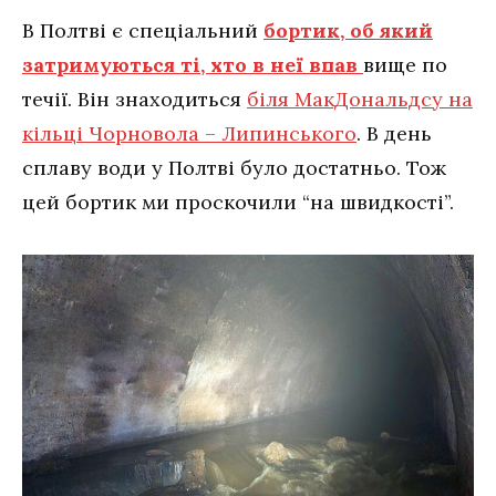
В Полтві є спеціальний
бортик, об який
затримуються ті, хто в неї впав
вище по
течії. Він знаходиться
біля МакДональдсу на
кільці Чорновола – Липинського
. В день
сплаву води у Полтві було достатньо. Тож
цей бортик ми проскочили “на швидкості”.