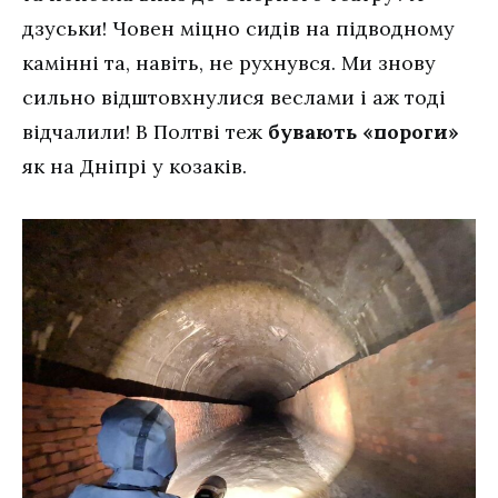
дзуськи! Човен міцно сидів на підводному
камінні та, навіть, не рухнувся. Ми знову
сильно відштовхнулися веслами і аж тоді
відчалили! В Полтві теж
бувають «пороги»
як на Дніпрі у козаків.