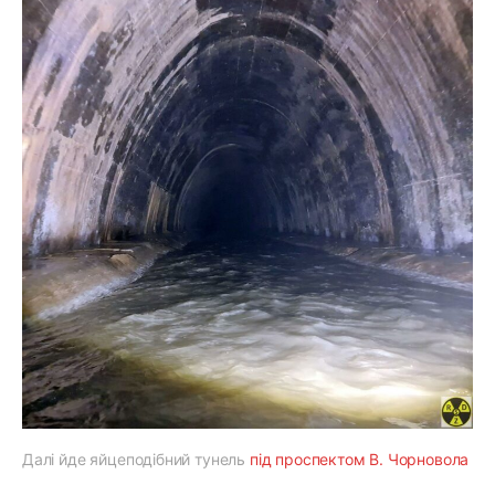
Далі йде яйцеподібний тунель
під проспектом В. Чорновола