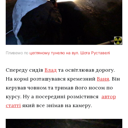
Пливемо по
цегляному тунелю на вул. Шота Руставелі
Спереду сидів
Влад
та освітлював дорогу.
На кормі розташувався кремезний
Ваня
. Він
керував човном та тримав його носом по
курсу. Ну а посередині розмістився
автор
статті
який все знімав на камеру.