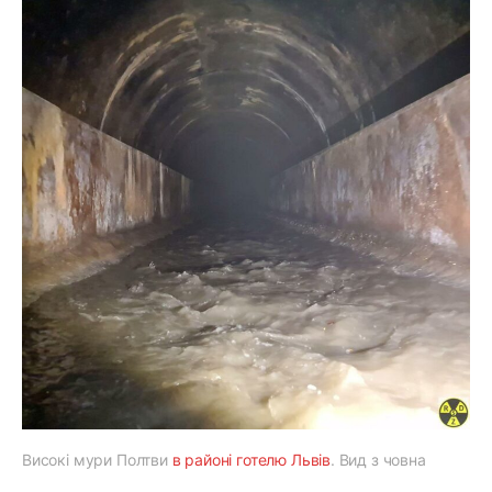
Високі мури Полтви
в районі готелю Львів
. Вид з човна