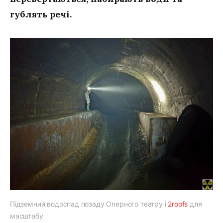
гублять речі.
Підземний водоспад позаду Оперного театру і
2roofs
для
масштабу