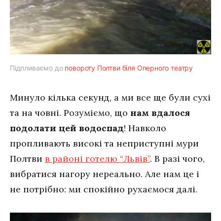
Підпливаємо до
повороту Полтви біля Оперного театру
Минуло кілька секунд, а ми все ще були сухі
та на човні. Розуміємо, що
нам вдалося
подолати цей водоспад
! Навколо
пропливають високі та неприступні мури
Полтви
в районі готелю “Львів”
. В разі чого,
вибратися нагору нереально. Але нам це і
не потрібно: ми спокійно рухаємося далі.