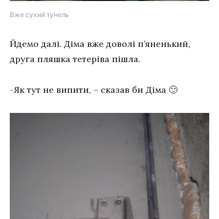
Вже сухий тунель
Йдемо далі. Діма вже доволі п’яненький,
друга пляшка тетеріва пішла.
-Як тут не випити, – сказав би Діма 🙂