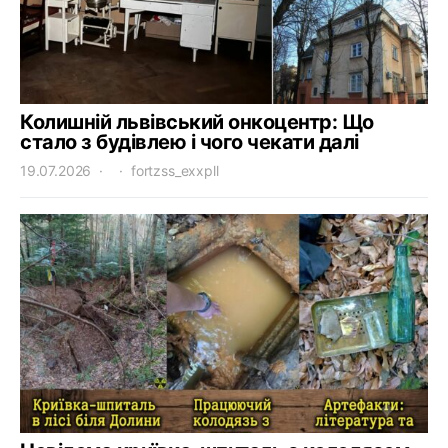
Колишній львівський онкоцентр: Що
стало з будівлею і чого чекати далі
19.07.2026
fortzss_exxpll