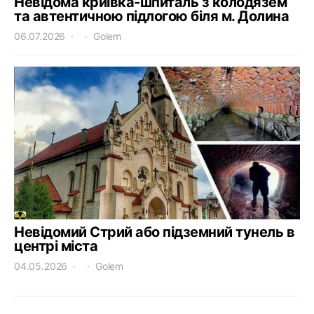
Невідома криївка-шпиталь з колодязем
та автентичною підлогою біля м. Долина
06.07.2026
Golem
Невідомий Стрий або підземний тунель в
центрі міста
04.05.2026
Golem