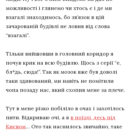
можливості і глянемо чи хтось є і де ми
взагалі знаходимось, бо зв’язок в цій
зачарованій будівлі не ловив від слова
“взагалі”.
Тільки вийшовши в головний коридор я
почув крик на всю будівлю. Щось з серії “е,
бл*дь, сюда!”. Так як мозок вже був доволі
таки здивований, ми навіть не помітили
чопа позаду нас, який схопив мене за плече.
Тут в мене різко побіліло в очах і захотілось
пити. Відкриваю очі, а я
в поїзді, десь під
Києвом
… Ото так наснилось звичайно, таке