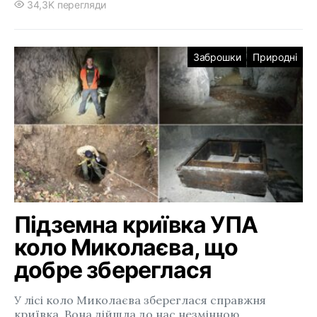
34,3K перегляди
Заброшки
Природні
Підземна криївка УПА
коло Миколаєва, що
добре збереглася
У лісі коло Миколаєва збереглася справжня
криївка. Вона дійшла до нас незмінною…