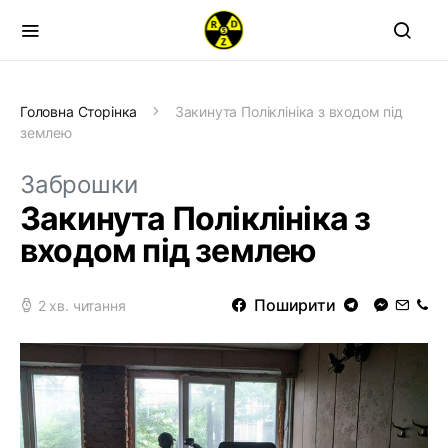
Головна Сторінка
Закинута Поліклініка з входом під
землею
Заброшки
Закинута Поліклініка з
входом під землею
Поширити
2 хв. читання