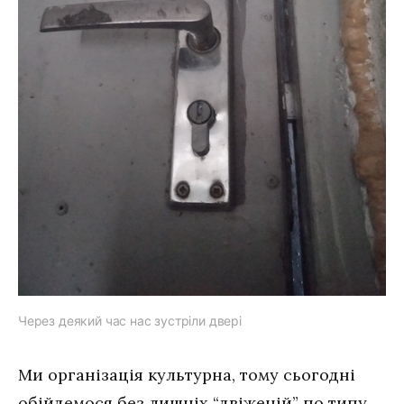
Через деякий час нас зустріли двері
Ми організація культурна, тому сьогодні
обійдемося без лишніх “двіженій” по типу