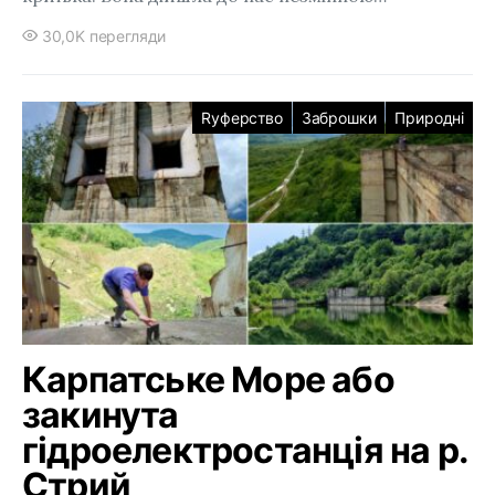
30,0K перегляди
Rуферство
Заброшки
Природні
Карпатське Море або
закинута
гідроелектростанція на р.
Стрий