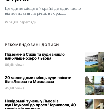
Це єдине місце в Україні де одночасно
відпочиваєш на річці, в горах,…
28,8K перегляди
РЕКОМЕНДОВАНІ ДОПИСИ
Підземний Сихів та куди зникло
найбільше озеро Львова
69,4K views
20 маловідомих місць куди поїхати
біля Львова та Миколаєва
45,6K views
Невідомий тунель у Львові з
вул.Наукової до просп.Чорновола, 40
метрів під землею