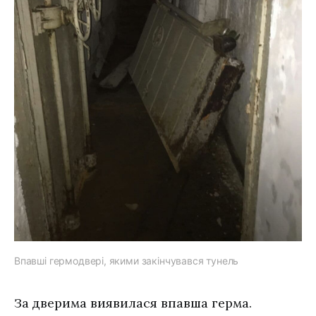
Впавші гермодвері, якими закінчувався тунель
За дверима виявилася впавша герма.