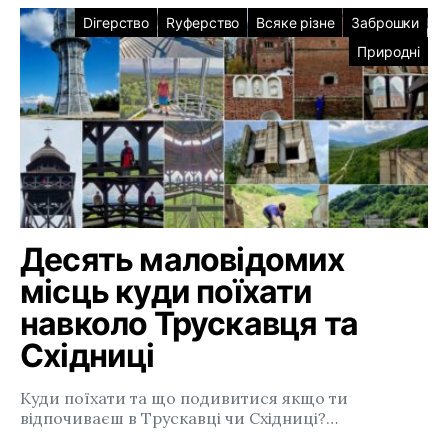
Dігерство
Rуферство
Всяке різне
Заброшки
Природні
Десять маловідомих
місць куди поїхати
навколо Трускавця та
Східниці
Куди поїхати та що подивитися якщо ти
відпочиваєш в Трускавці чи Східниці?…