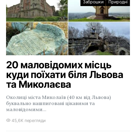
Заброшки
Природні
20 маловідомих місць
куди поїхати біля Львова
та Миколаєва
Околиці міста Миколаїв (40 км від Львова)
буквально нашпиговані цікавими та
маловідомими…
45,6K перегляди