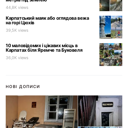
44,8K views
Карпатський маяк або оглядова вежа
на горі Цюхів
39,5K views
10 маловідомих і цікавих місць в
Карпатах біля Яремче та Буковеля
36,0K views
НОВІ ДОПИСИ