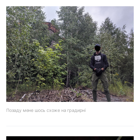
Позаду мене шось схоже на градирні