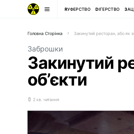
R
УФЕРСТВО
D
ІГЕРСТВО
З
АЦ
Головна Сторінка
Закинутий ресторан, або як 
Заброшки
Закинутий р
об’єкти
2 хв. читання