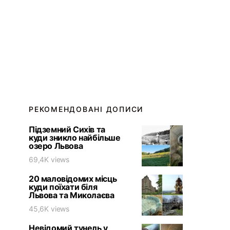
РЕКОМЕНДОВАНІ ДОПИСИ
Підземний Сихів та
куди зникло найбільше
озеро Львова
69,4K views
20 маловідомих місць
куди поїхати біля
Львова та Миколаєва
45,6K views
Невідомий тунель у