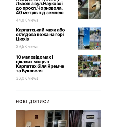
Львові з вул.Наукової
до просп.Чорновола,
40 метрів під землею
44,8K views
Карпатський маяк або
оглядова вежа на горі
Цюхів
39,5K views
10 маловідомих і
цікавих місць в
Карпатах біля Яремче
та Буковеля
36,0K views
НОВІ ДОПИСИ