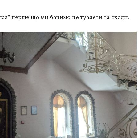
лаз” перше що ми бачимо це туалети та сходи.