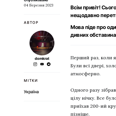
04 Березня 2023
Всім привіт! Сьог
нещодавно перетв
АВТОР
Мова піде про од
дивних обставинах
Перший раз, коли я
domkrat
Були всі двері, хол
атмосферно.
МІТКИ
Одного разу зібра
Україна
цілу нічку. Все бу
приїхав 200-ий кру
пізніше.