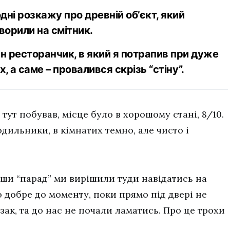
одні розкажу про древній об’єкт, який
орили на смітник.
ин ресторанчик, в який я потрапив при дуже
, а саме – провалився скрізь “стіну”.
 тут побував, місце було в хорошому стані, 8/10.
одильники, в кімнатих темно, але чисто і
вши “парад” ми вирішили туди навідатись на
ло добре до моменту, поки прямо під двері не
зак, та до нас не почали ламатись. Про це трохи