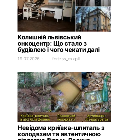
Колишній львівський
онкоцентр: Що стало з
будівлею і чого чекати далі
19.07.2026
fortzss_exxpll
Невідома криївка-шпиталь з
колодязем та автентичною