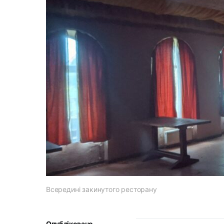
Всередині закинутого ресторану
Опубліковано