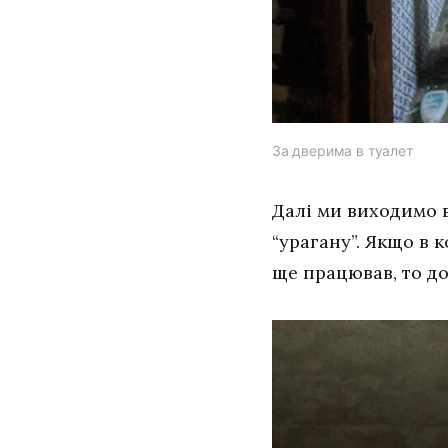
За дверима в туалет
Далі ми виходимо в
“урагану”. Якщо в 
ще працював, то дод