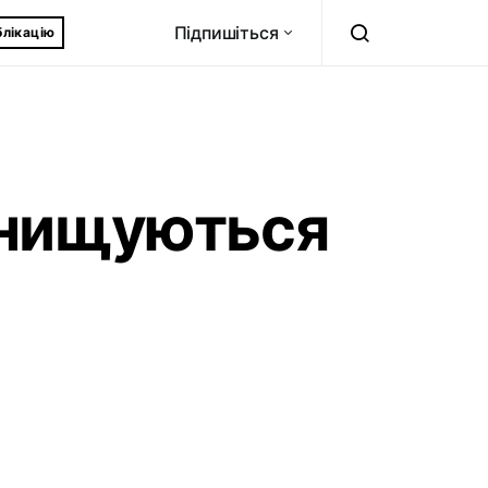
Підпишіться
блікацію
 знищуються