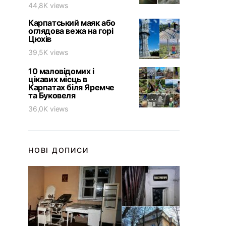
44,8K views
Карпатський маяк або
оглядова вежа на горі
Цюхів
39,5K views
10 маловідомих і
цікавих місць в
Карпатах біля Яремче
та Буковеля
36,0K views
НОВІ ДОПИСИ