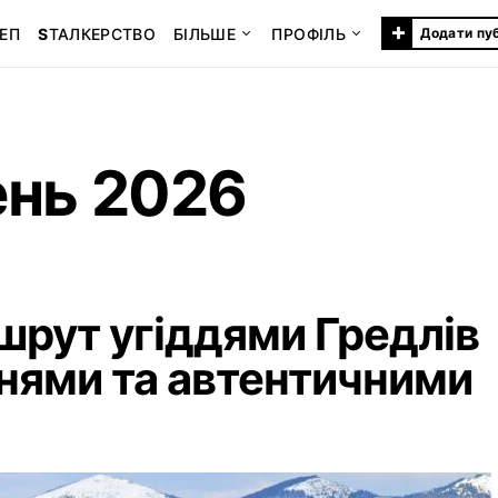
+
ЕП
S
ТАЛКЕРСТВО
БІЛЬШЕ
ПРОФІЛЬ
Додати пу
ень 2026
рут угіддями Гредлів
енями та автентичними