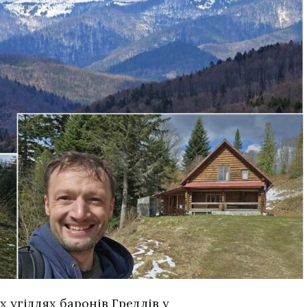
 угіддях баронів Гредлів у