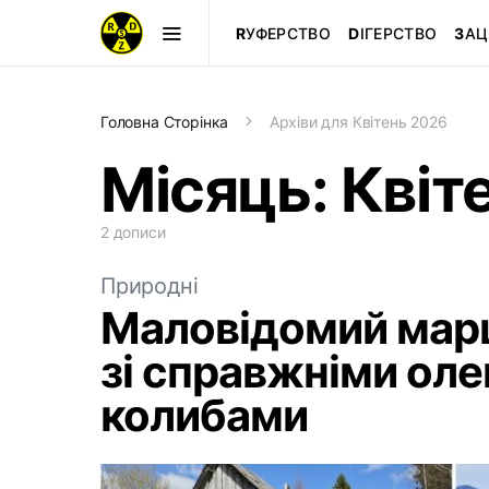
R
УФЕРСТВО
D
ІГЕРСТВО
З
АЦ
Головна Сторінка
Архіви для Квітень 2026
Місяць:
Квіт
2 дописи
Природні
Маловідомий марш
зі справжніми ол
колибами