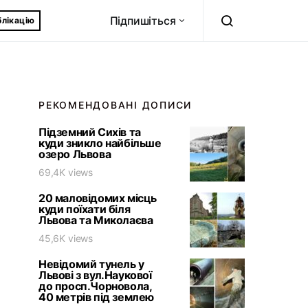
Підпишіться
блікацію
РЕКОМЕНДОВАНІ ДОПИСИ
Підземний Сихів та
куди зникло найбільше
озеро Львова
69,4K views
20 маловідомих місць
куди поїхати біля
Львова та Миколаєва
45,6K views
Невідомий тунель у
Львові з вул.Наукової
до просп.Чорновола,
40 метрів під землею