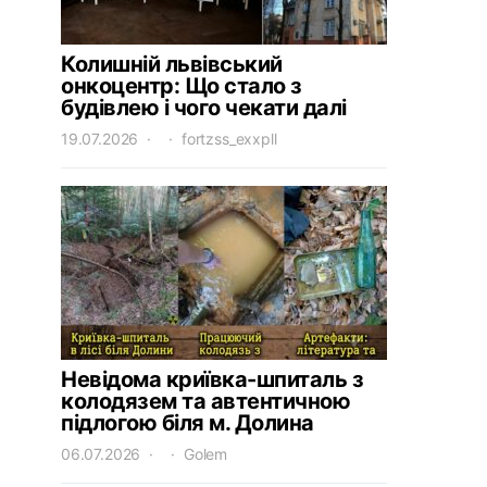
Колишній львівський
онкоцентр: Що стало з
будівлею і чого чекати далі
19.07.2026
fortzss_exxpll
Невідома криївка-шпиталь з
колодязем та автентичною
підлогою біля м. Долина
06.07.2026
Golem