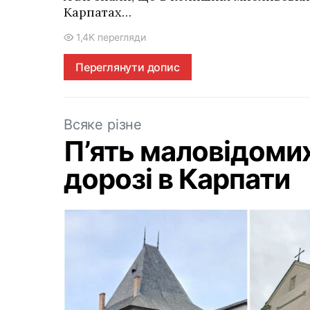
Карпатах…
1,4K перегляди
Переглянути допис
Всяке різне
П’ять маловідомих 
дорозі в Карпати