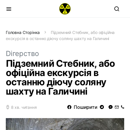
Головна Сторінка
Підземний Стебник, або офіційна
екскурсія в останню діючу соляну шахту на Галичині
Dігерство
Підземний Стебник, або
офіційна екскурсія в
останню діючу соляну
шахту на Галичині
Поширити
8 хв. читання