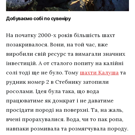
Добуваємо собі по сувеніру
На початку 2000-х років більшість шахт
позакривалося. Вони, на той час, вже
виробили свій ресурс та вимагали значних
інвестицій. А от сталого попиту на калійні
солі тоді ще не було. Тому
шахти Калуша
та
рудник номер 2 в Стебнику затопили
росолами. Ідея була така, що вода
працюватиме як домкрат і не даватиме
просідати породі на поверхні. Та, на жаль,
вчені прорахувалися. Вода, чи то пак ропа,
навпаки розмивала та розмягчувала породу.