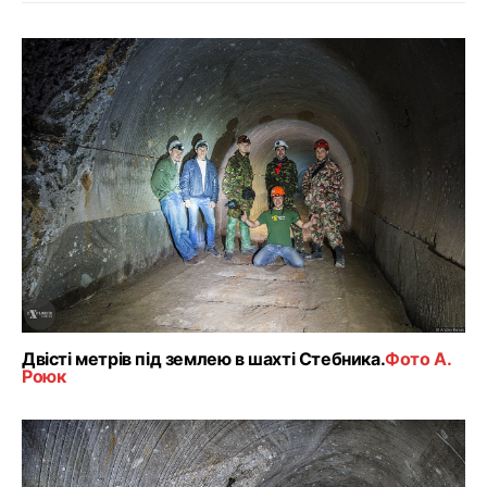
Двісті метрів під землею в шахті Стебника.
Фото А.
Роюк