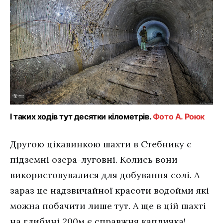
І таких ходів тут десятки кілометрів.
Фото А. Роюк
Другою цікавинкою шахти в Стебнику є
підземні озера-луговні. Колись вони
використовувалися для добування солі. А
зараз це надзвичайної красоти водойми які
можна побачити лише тут. А ще в цій шахті
на глибині 200м є справжня капличка!