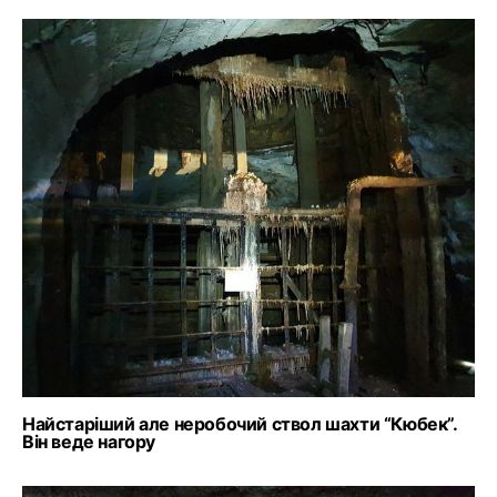
Найстаріший але неробочий ствол шахти “Кюбек”.
Він веде нагору