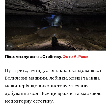
Підземна луговня в Стебнику.
Фото А. Роюк
Ну і третє, це індустріальна складова шахт.
Величезні машини, лебідки, ковші та інша
машинерія що використовується для
добування солі. Все це вражає та має свою,
неповторну естетику.