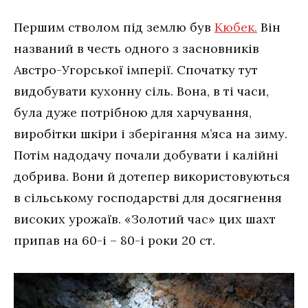
Першим стволом під землю був
Кюбек.
Він
названий в честь одного з засновників
Австро-Угорської імперії. Спочатку тут
видобувати кухонну сіль. Вона, в ті часи,
була дуже потрібною для харчування,
виробітки шкіри і зберігання м’яса на зиму.
Потім надодачу почали добувати і калійні
добрива. Вони й дотепер використовуються
в сільському господарстві для досягнення
високих урожаїв. «Золотий час» цих шахт
припав на 60-і – 80-і роки 20 ст.