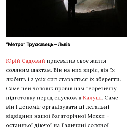
“Метро” Трускавець – Львів
Юрій Садовий
присвятив своє життя
соляним шахтам. Він на них виріс, він їх
любить і з усіх сил старається їх зберегти.
Саме цей чоловік провів нам теоретичну
підготовку перед спуском в
Калуші
. Саме
він і допоміг організувати ці легальні
відвідини нашої багаторічної Мекки –
останньої діючої на Галичині соляної