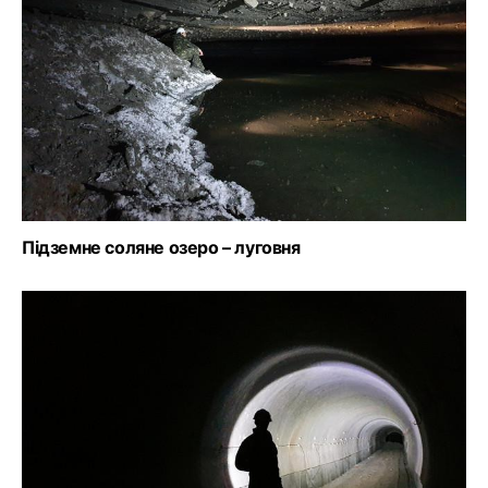
Підземне соляне озеро – луговня