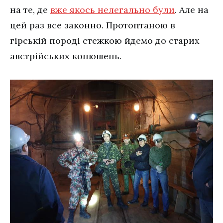
на те, де
вже якось нелегально були
. Але на
цей раз все законно. Протоптаною в
гірській породі стежкою йдемо до старих
австрійських конюшень.