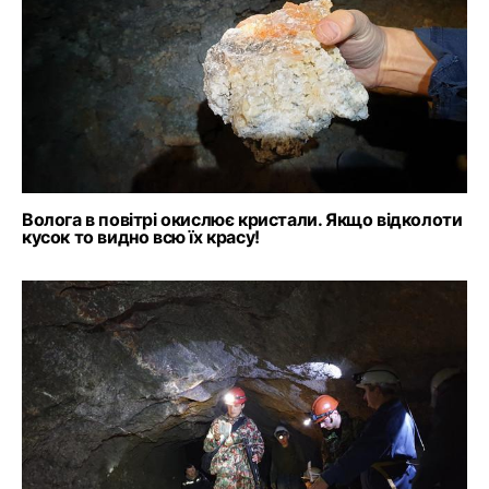
Волога в повітрі окислює кристали. Якщо відколоти
кусок то видно всю їх красу!