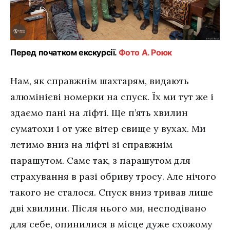
Перед початком екскурсії.
Фото А. Роюк
Нам, як справжнім шахтарям, видають
алюмінієві номерки на спуск. Їх ми тут же і
здаємо пані на ліфті. Ще п’ять хвилин
суматохи і от уже вітер свище у вухах. Ми
летимо вниз на ліфті зі справжнім
парашутом. Саме так, з парашутом для
страхування в разі обриву тросу. Але нічого
такого не сталося. Спуск вниз тривав лише
дві хвилини. Після нього ми, несподівано
для себе, опинилися в місце дуже схожому