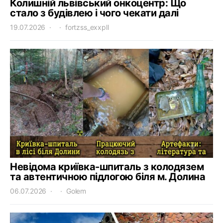
Колишній львівський онкоцентр: Що
стало з будівлею і чого чекати далі
19.07.2026
fortzss_exxpll
Невідома криївка-шпиталь з колодязем
та автентичною підлогою біля м. Долина
06.07.2026
Golem