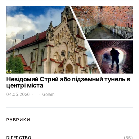
Невідомий Стрий або підземний тунель в
центрі міста
04.05.2026
Golem
РУБРИКИ
DІГЕРСТВО
(55)