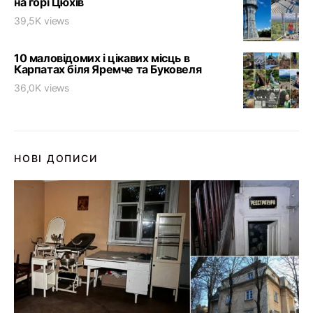
на горі Цюхів
39,5K views
10 маловідомих і цікавих місць в
Карпатах біля Яремче та Буковеля
36,0K views
НОВІ ДОПИСИ