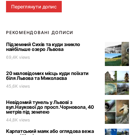
Переглянути допис
РЕКОМЕНДОВАНІ ДОПИСИ
Підземний Сихів та куди зникло
найбільше озеро Львова
69,4K views
20 маловідомих місць куди поїхати
біля Львова та Миколаєва
45,6K views
Невідомий тунель у Львові з
вул.Наукової до просп.Чорновола, 40
метрів під землею
44,8K views
Карпатський маяк або оглядова вежа