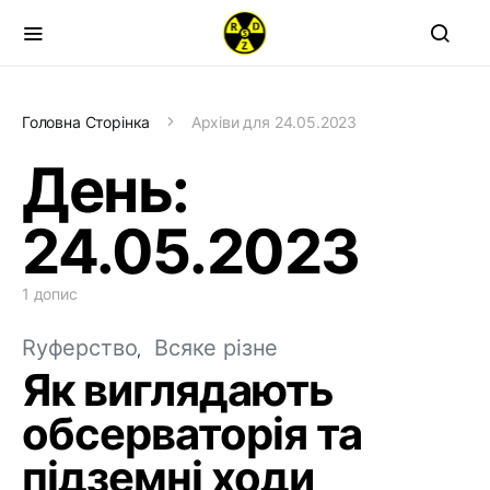
Головна Сторінка
Архіви для 24.05.2023
День:
24.05.2023
1 допис
Rуферство
Всяке різне
Як виглядають
обсерваторія та
підземні ходи