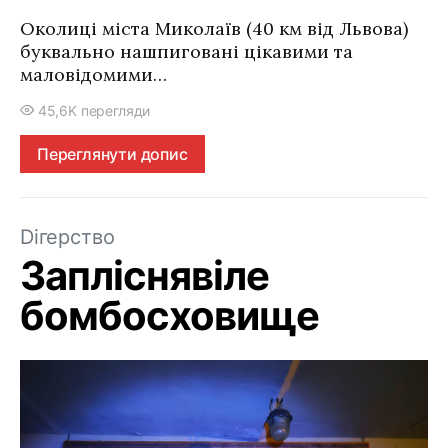
Околиці міста Миколаїв (40 км від Львова)
буквально нашпиговані цікавими та
маловідомими…
45,6K перегляди
Переглянути допис
Dігерство
Запліснявіле
бомбосховище