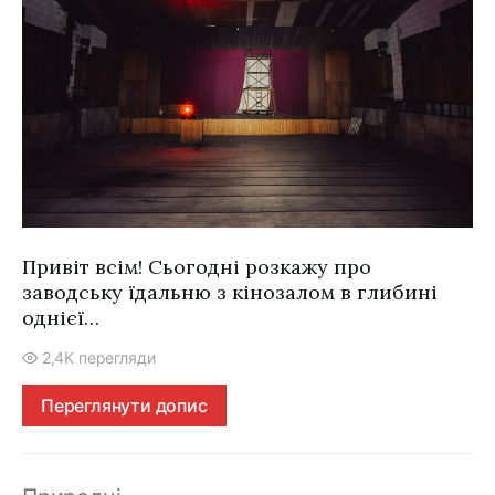
Привіт всім! Сьогодні розкажу про
заводську їдальню з кінозалом в глибині
однієї…
2,4K перегляди
Переглянути допис