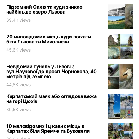
Підземний Сихів та куди зникло
найбільше озеро Львова
69,4K views
20 маловідомих місць куди поїхати
біля Львова та Миколаєва
45,6K views
Невідомий тунель у Львові з
вул.Наукової до просп.Чорновола, 40
метрів під землею
44,8K views
Карпатський маяк або оглядова вежа
на горі Цюхів
39,5K views
10 маловідомих і цікавих місць в
Карпатах біля Яремче та Буковеля