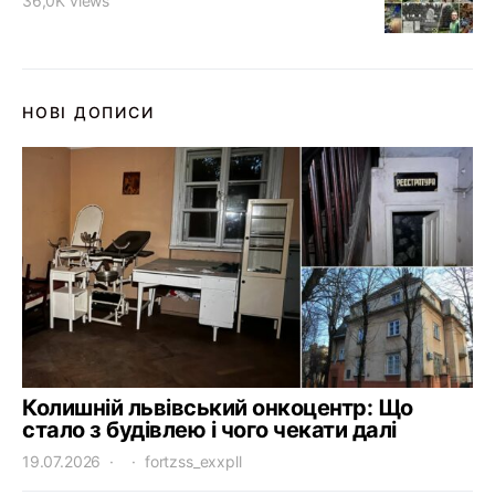
36,0K views
НОВІ ДОПИСИ
Колишній львівський онкоцентр: Що
стало з будівлею і чого чекати далі
19.07.2026
fortzss_exxpll