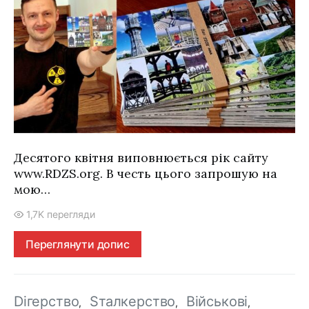
Десятого квітня виповнюється рік сайту
www.RDZS.org. В честь цього запрошую на
мою…
1,7K перегляди
Переглянути допис
Dігерство
Sталкерство
Військові