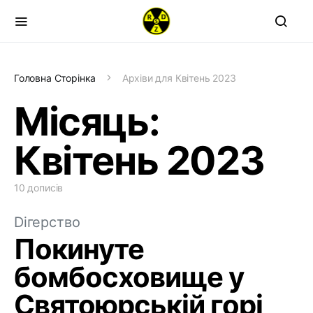
Головна Сторінка
Архіви для Квітень 2023
Місяць:
Квітень 2023
10 дописів
Dігерство
Покинуте
бомбосховище у
Святоюрській горі