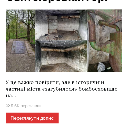
У це важко повірити, але в історичній
частині міста «загубилося» бомбосховище
на…
9,6K перегляди
Переглянути допис