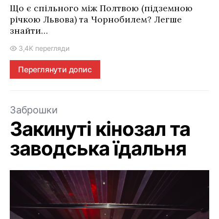
Що є спільного між Полтвою (підземною
річкою Львова) та Чорнобилем? Легше
знайти…
3,4K перегляди
Переглянути допис
Заброшки
Закинуті кінозал та
заводська їдальня