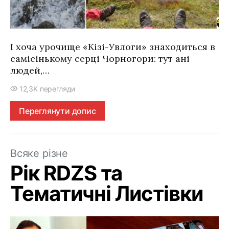
І хоча урочище «Кізі-Увлоги» знаходиться в
самісінькому серці Чорногори: тут ані
людей,…
12,3K перегляди
Переглянути допис
Всяке різне
Рік RDZS та
Тематичні Листівки