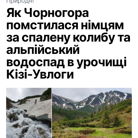
Природні
Як Чорногора
помстилася німцям
за спалену колибу та
альпійський
водоспад в урочищі
Кізі-Увлоги