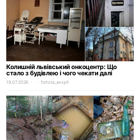
Колишній львівський онкоцентр: Що
стало з будівлею і чого чекати далі
19.07.2026
fortzss_exxpll