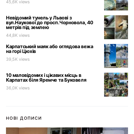
45,6K views
Невідомий тунель у Львові з
вул.Наукової до просп.Чорновола, 40
метрів під землею
44,8K views
Карпатський маяк або оглядова вежа
на горі Цюхів
39,5K views
10 маловідомих і цікавих місць в
Карпатах біля Яремче та Буковеля
36,0K views
НОВІ ДОПИСИ