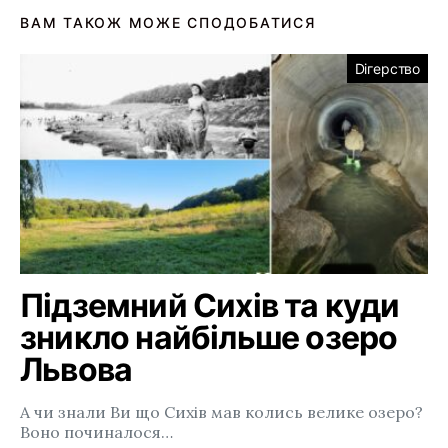
ВАМ ТАКОЖ МОЖЕ СПОДОБАТИСЯ
Dігерство
Підземний Сихів та куди
зникло найбільше озеро
Львова
А чи знали Ви що Сихів мав колись велике озеро?
Воно починалося…