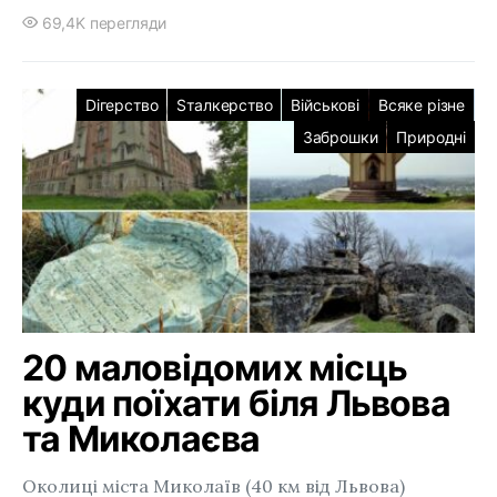
69,4K перегляди
Dігерство
Sталкерство
Військові
Всяке різне
Заброшки
Природні
20 маловідомих місць
куди поїхати біля Львова
та Миколаєва
Околиці міста Миколаїв (40 км від Львова)