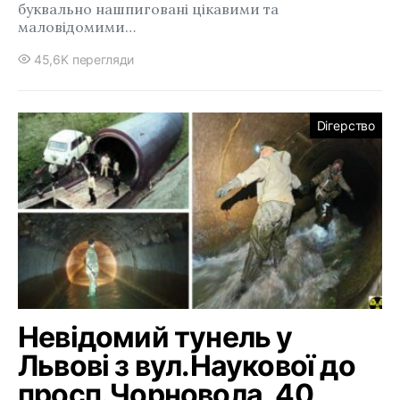
буквально нашпиговані цікавими та
маловідомими…
45,6K перегляди
Dігерство
Невідомий тунель у
Львові з вул.Наукової до
просп.Чорновола, 40