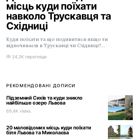
місць куди поїхати
навколо Трускавця та
Східниці
Куди поїхати та що подивитися якщо ти
відпочиваєш в Трускавці чи Східниці?…
34,3K перегляди
РЕКОМЕНДОВАНІ ДОПИСИ
Підземний Сихів та куди зникло
найбільше озеро Львова
69,4K views
20 маловідомих місць куди поїхати
біля Львова та Миколаєва