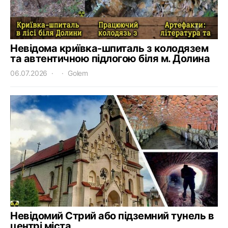
Невідома криївка-шпиталь з колодязем
та автентичною підлогою біля м. Долина
06.07.2026
Golem
Невідомий Стрий або підземний тунель в
центрі міста