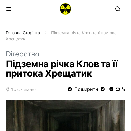
Головна Сторінка
Підземна річка Клов та її притока
Хрещатик
Dігерство
Підземна річка Клов та її
притока Хрещатик
Поширити
1 хв. читання