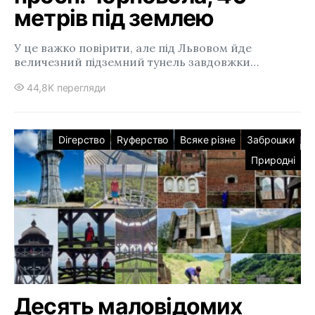
метрів під землею
У це важко повірити, але під Львовом йде
величезний підземний тунель завдовжки…
44,8K перегляди
Dігерство
Rуферство
Всяке різне
Заброшки
Природні
Десять маловідомих