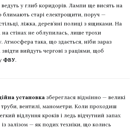
о ведуть у глиб коридорів. Лампи ще висять на
о блимають старі електрощити, поруч —
стільці, ліжка, дерев’яні полиці з ящиками. На
а на стінах не облупилась, лише трохи
у. Атмосфера така, що здається, ніби зараз
і звідти вийдуть чергові з раціями, щоб
му
ФВУ
.
ійна установка
збереглася відмінно — великі
 труби, вентилі, манометри. Коли проходиш
легкий відлуння кроків і ледь відчутний запах
із залізом — як подих техніки, що колись