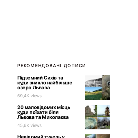
РЕКОМЕНДОВАНІ ДОПИСИ
Підземний Сихів та
куди зникло найбільше
озеро Львова
69,4K views
20 маловідомих місць
куди поїхати біля
Львова та Миколаєва
45,6K views
Невідомий тунель у