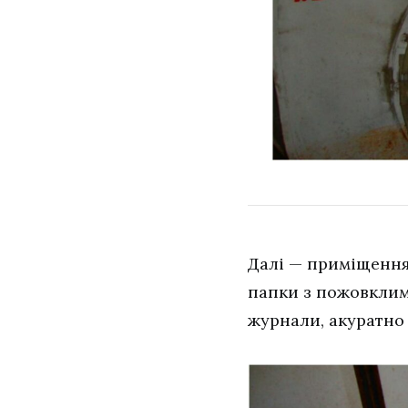
Далі — приміщенн
папки з пожовклими
журнали, акуратно