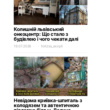
Колишній львівський
онкоцентр: Що стало з
будівлею і чого чекати далі
19.07.2026
fortzss_exxpll
Невідома криївка-шпиталь з
колодязем та автентичною