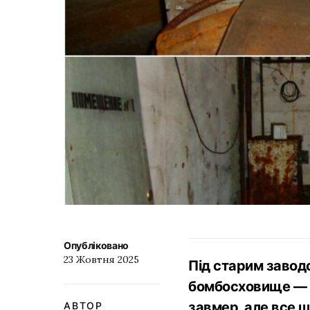
Опубліковано
23 Жовтня 2025
Під старим заво
бомбосховище — с
завмер, але все щ
АВТОР