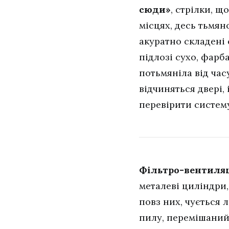
сюди»
, стрілки, щ
місцях, десь тьмян
акуратно складені 
підлозі сухо, фарб
потьмяніла від час
відчиняться двері, 
перевірити систе
Фільтро-вентиляц
металеві циліндри,
повз них, чується 
пилу, перемішаний 