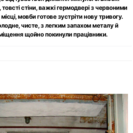
, товсті стіни, важкі гермодвері з червоними
місці, мовби готове зустріти нову тривогу.
лодне, чисте, з легким запахом металу й
иміщення щойно покинули працівники.