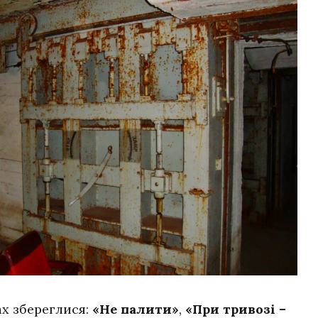
ах збереглися:
«Не палити»
,
«При тривозі –