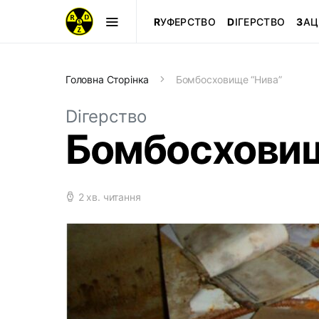
R
УФЕРСТВО
D
ІГЕРСТВО
З
АЦ
Головна Сторінка
Бомбосховище “Нива”
Dігерство
Бомбосховищ
2 хв. читання