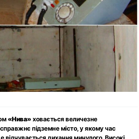
дом
«Нива»
ховається величезне
правжнє підземне місто, у якому час
е відчувається дихання минулого. Високі