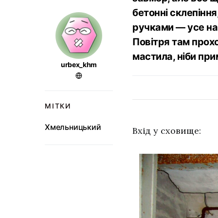
бетонні склепіння
ручками — усе на 
Повітря там прохо
мастила, ніби пр
urbex_khm
МІТКИ
Хмельницький
Вхід у сховище: