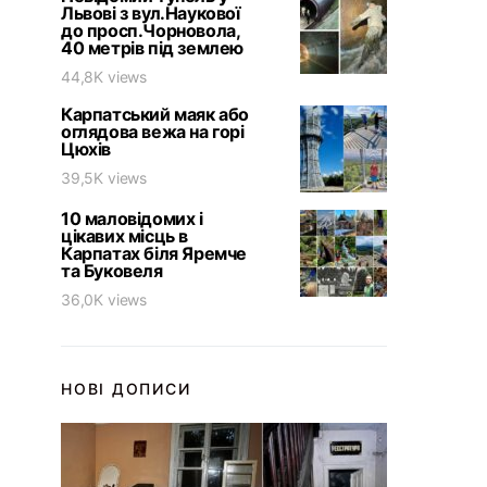
Львові з вул.Наукової
до просп.Чорновола,
40 метрів під землею
44,8K views
Карпатський маяк або
оглядова вежа на горі
Цюхів
39,5K views
10 маловідомих і
цікавих місць в
Карпатах біля Яремче
та Буковеля
36,0K views
НОВІ ДОПИСИ