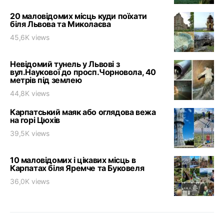
20 маловідомих місць куди поїхати
біля Львова та Миколаєва
45,6K views
Невідомий тунель у Львові з
вул.Наукової до просп.Чорновола, 40
метрів під землею
44,8K views
Карпатський маяк або оглядова вежа
на горі Цюхів
39,5K views
10 маловідомих і цікавих місць в
Карпатах біля Яремче та Буковеля
36,0K views