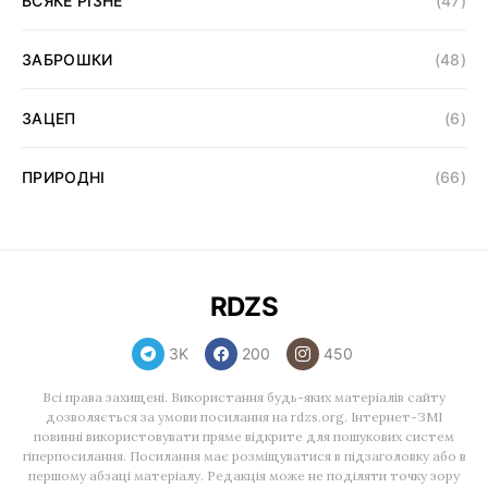
ВСЯКЕ РІЗНЕ
(47)
ЗАБРОШКИ
(48)
ЗАЦЕП
(6)
ПРИРОДНІ
(66)
RDZS
3K
200
450
Всі права захищені. Використання будь-яких матеріалів сайту
дозволяється за умови посилання на rdzs.org. Інтернет-ЗМІ
повинні використовувати пряме відкрите для пошукових систем
гіперпосилання. Посилання має розміщуватися в підзаголовку або в
першому абзаці матеріалу. Редакція може не поділяти точку зору