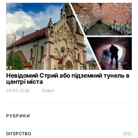
Невідомий Стрий або підземний тунель в
центрі міста
04.05.2026
Golem
РУБРИКИ
DІГЕРСТВО
(55)