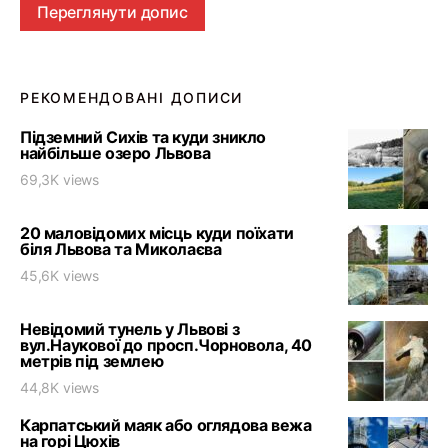
Переглянути допис
РЕКОМЕНДОВАНІ ДОПИСИ
Підземний Сихів та куди зникло
найбільше озеро Львова
69,3K views
20 маловідомих місць куди поїхати
біля Львова та Миколаєва
45,6K views
Невідомий тунель у Львові з
вул.Наукової до просп.Чорновола, 40
метрів під землею
44,8K views
Карпатський маяк або оглядова вежа
на горі Цюхів