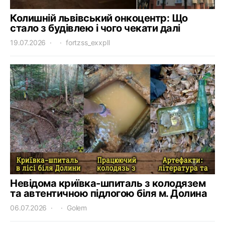
Колишній львівський онкоцентр: Що
стало з будівлею і чого чекати далі
19.07.2026
fortzss_exxpll
Невідома криївка-шпиталь з колодязем
та автентичною підлогою біля м. Долина
06.07.2026
Golem