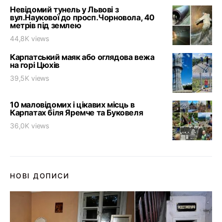
Невідомий тунель у Львові з
вул.Наукової до просп.Чорновола, 40
метрів під землею
44,8K views
Карпатський маяк або оглядова вежа
на горі Цюхів
39,5K views
10 маловідомих і цікавих місць в
Карпатах біля Яремче та Буковеля
36,0K views
НОВІ ДОПИСИ