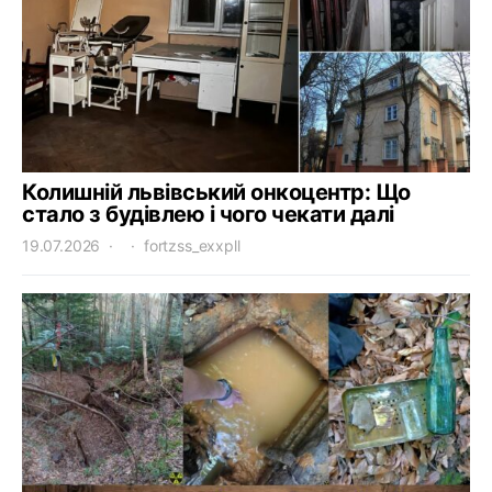
Колишній львівський онкоцентр: Що
стало з будівлею і чого чекати далі
19.07.2026
fortzss_exxpll