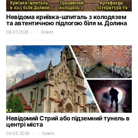
Невідома криївка-шпиталь з колодязем
та автентичною підлогою біля м. Долина
06.07.2026
Golem
Невідомий Стрий або підземний тунель в
центрі міста
04.05.2026
Golem