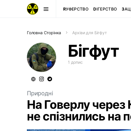
R
УФЕРСТВО
D
ІГЕРСТВО
З
АЦ
Головна Сторінка
Архіви для Бігфут
Бігфут
1 допис
Природні
На Говерлу через 
не спізнились на п