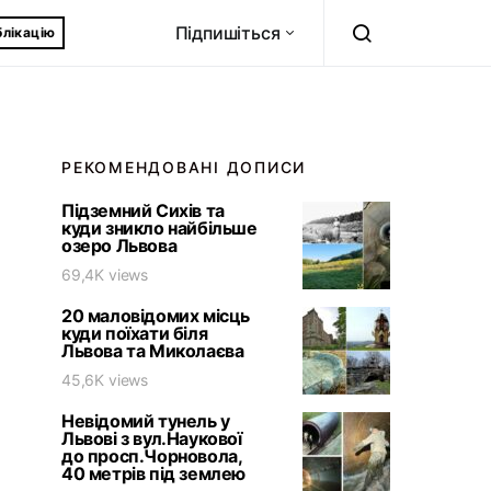
Підпишіться
блікацію
РЕКОМЕНДОВАНІ ДОПИСИ
Підземний Сихів та
куди зникло найбільше
озеро Львова
69,4K views
20 маловідомих місць
куди поїхати біля
Львова та Миколаєва
45,6K views
Невідомий тунель у
Львові з вул.Наукової
до просп.Чорновола,
40 метрів під землею