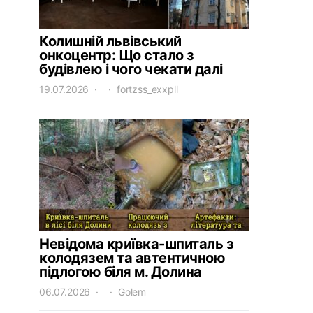
Колишній львівський
онкоцентр: Що стало з
будівлею і чого чекати далі
19.07.2026
fortzss_exxpll
Невідома криївка-шпиталь з
колодязем та автентичною
підлогою біля м. Долина
06.07.2026
Golem