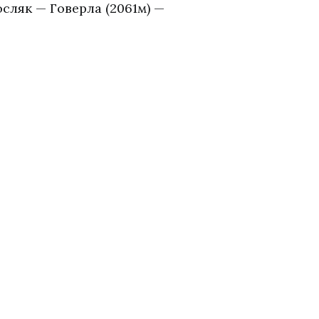
сляк — Говерла (2061м) —