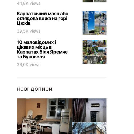
44,8K views
Карпатський маяк або
оглядова вежа на горі
Цюхів
39,5K views
10 маловідомих і
цікавих місць в
Карпатах біля Яремче
та Буковеля
36,0K views
НОВІ ДОПИСИ