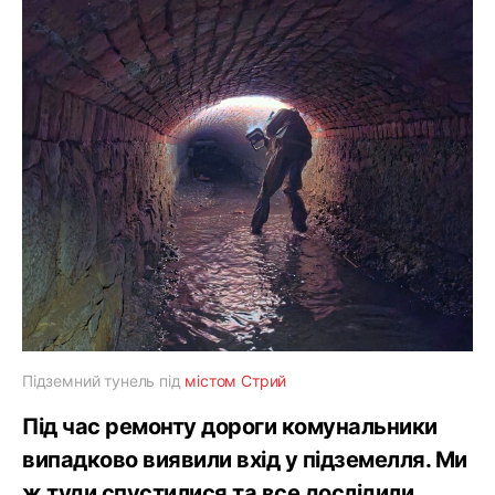
Підземний тунель під
містом Стрий
Під час ремонту дороги комунальники
випадково виявили вхід у підземелля. Ми
ж туди спустилися та все дослідили.