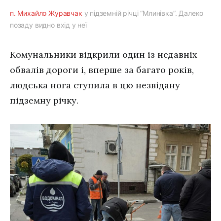
п. Михайло Журавчак
у підземній річці “Млинівка”. Далеко
позаду видно вхід у неї
Комунальники відкрили один із недавніх
обвалів дороги і, вперше за багато років,
людська нога ступила в цю незвідану
підземну річку.