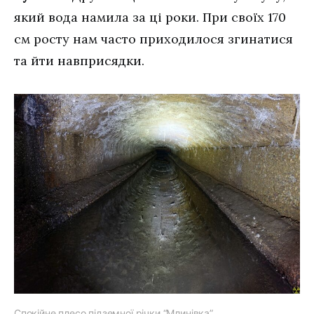
який вода намила за ці роки. При своїх 170
см росту нам часто приходилося згинатися
та йти навприсядки.
Спокійне плесо підземної річки “Млинівка”