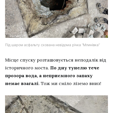
Під шаром асфальту схована невідома річка “Млинівка”
Місце спуску розташовується неподалік від
історичного моста.
По дну тунелю тече
прозора вода, а неприємного запаху
немає взагалі
. Тож ми сміло ліземо вниз!