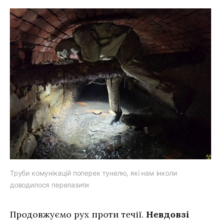
Труби комунікацій поперек тунелю, які нам інколи
доводилося перелазити
Продовжуємо рух проти течії.
Невдовзі