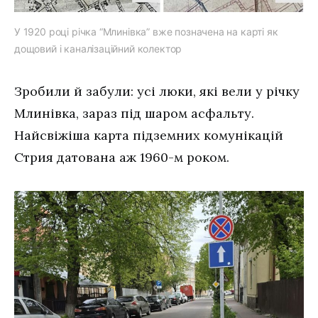
У 1920 році річка “Млинівка” вже позначена на карті як
дощовий і каналізаційний колектор
Зробили й забули: усі люки, які вели у річку
Млинівка, зараз під шаром асфальту.
Найсвіжіша карта підземних комунікацій
Стрия датована аж 1960-м роком.