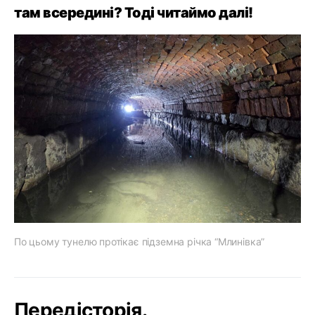
там всередині? Тоді читаймо далі!
По цьому тунелю протікає підземна річка “Млинівка”
Передісторія.