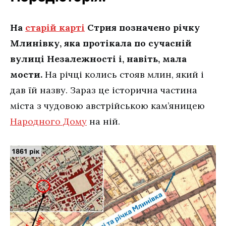
На
старій карті
Стрия позначено річку
Млинівку, яка протікала по сучасній
вулиці Незалежності і, навіть, мала
мости.
На річці колись стояв млин, який і
дав їй назву. Зараз це історична частина
міста з чудовою австрійською кам’яницею
Народного Дому
на ній.