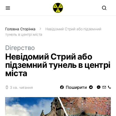
Головна Сторінка
Невідомий Стрий або підземний
тунель в центрі міста
Dігерство
Невідомий Стрий або
підземний тунель в центрі
міста
Поширити
3 хв. читання