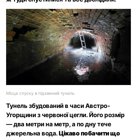
Місце спуску в підземний тунель
Тунель збудований в часи Австро-
Угорщини з червоної цегли. Його розмір
— два метри на метр, а по дну тече
джерельна вода.
Цікаво побачити що