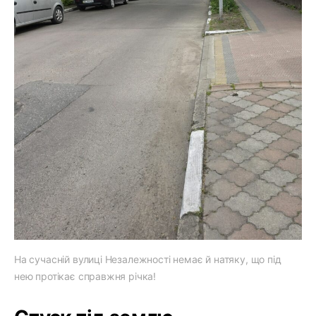
На сучасній вулиці Незалежності немає й натяку, що під
нею протікає справжня річка!