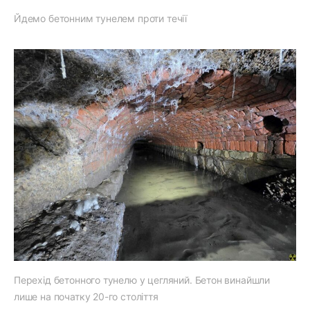
Йдемо бетонним тунелем проти течії
Перехід бетонного тунелю у цегляний. Бетон винайшли
лише на початку 20-го століття