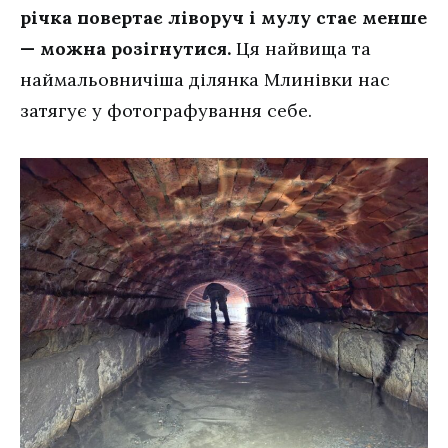
річка повертає ліворуч і мулу стає менше
— можна розігнутися.
Ця найвища та
наймальовничіша ділянка Млинівки нас
затягує у фотографування себе.