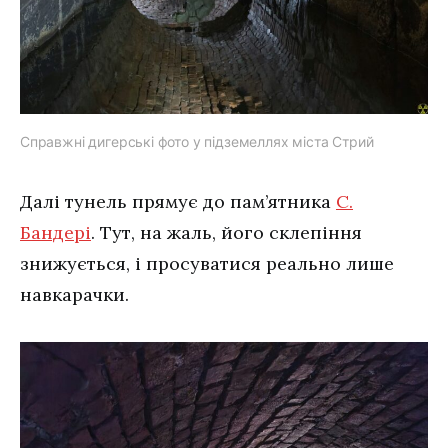
Справжні дигерські фото у підземеллях міста Стрий
Далі тунель прямує до пам’ятника
С.
Бандері
. Тут, на жаль, його склепіння
знижується, і просуватися реально лише
навкарачки.