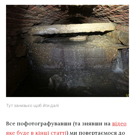
Тут занизько щоб йти далі
Все пофотографувавши (та знявши на
відео
яке буде в кінці статті
) ми повертаємося до