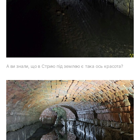
А ви знали, що в Стрию під землею є така ось красота?