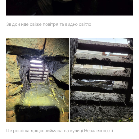
Звідси йде свіже повітря та видно світло
Це решітка дощоприймача на вулиці Незалежності