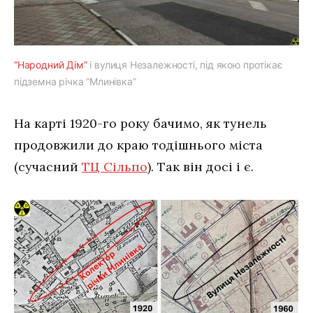
“Народний Дім”
і вулиця Незалежності, під якою протікає
підземна річка “Млинівка”
На карті 1920-го року бачимо, як тунель
продовжили до краю тодішнього міста
(сучасний
ТЦ Сільпо
). Так він досі і є.