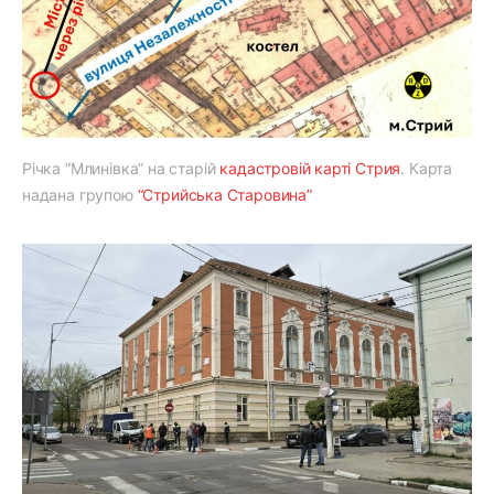
Річка “Млинівка” на старій
кадастровій карті Стрия
. Карта
надана групою
“Стрийська Старовина”