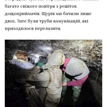
багато свіжого повітря з решіток
дощоприймачів. Щурів ми бачили лише
двох. Зате були труби комунікацій, які
приходилося перелазити.