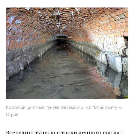
Красивий цегляний тунель підземної річки “Млинівка” у м.
Стрий
Всередині тунелю є трохи денного світла і