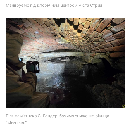
Мандруємо під історичним центром міста Стрий
Біля пам’ятника С. Бандері бачимо зниження річища
“Млинівки”