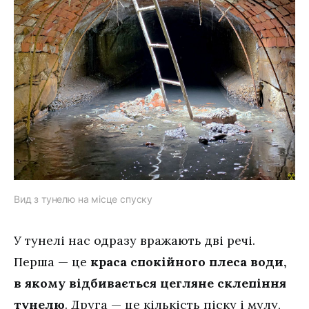
Вид з тунелю на місце спуску
У тунелі нас одразу вражають дві речі.
Перша — це
краса спокійного плеса води,
в якому відбивається цегляне склепіння
тунелю
. Друга — це кількість піску і мулу,