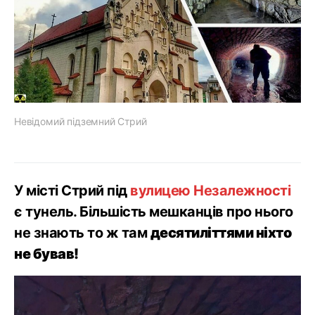
Невідомий підземний Стрий
У місті Стрий під
вулицею Незалежності
є тунель. Більшість мешканців про нього
не знають то ж там
десятиліттями ніхто
не бував!