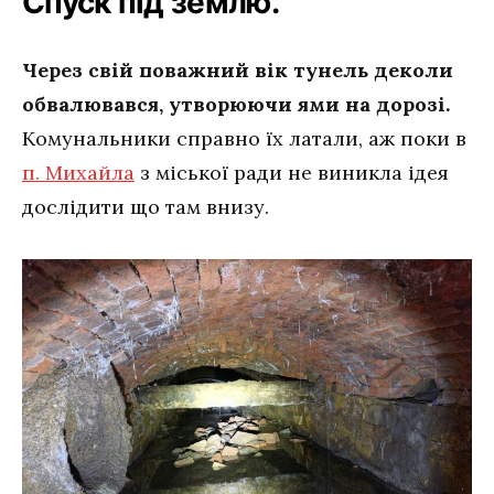
Спуск під землю.
Через свій поважний вік тунель деколи
обвалювався, утворюючи ями на дорозі.
Комунальники справно їх латали, аж поки в
п. Михайла
з міської ради не виникла ідея
дослідити що там внизу.