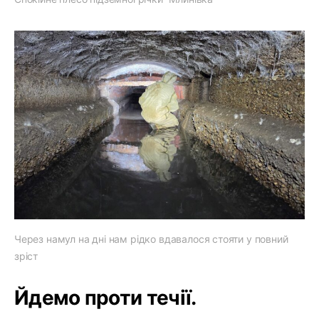
Через намул на дні нам рідко вдавалося стояти у повний
зріст
Йдемо проти течії.